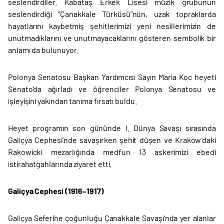
seslendirdiler. Kabataş Erkek Lisesi müzik grubunun
seslendirdiği “Çanakkale Türküsü”nün, uzak topraklarda
hayatlarını kaybetmiş şehitlerimizi yeni nesillerimizin de
unutmadıklarını ve unutmayacaklarını gösteren sembolik bir
anlamı da bulunuyor.
Polonya Senatosu Başkan Yardımcısı Sayın Maria Koc heyeti
Senato'da ağırladı ve öğrenciler Polonya Senatosu ve
işleyişini yakından tanıma fırsatı buldu.
Heyet programın son gününde I. Dünya Savaşı sırasında
Galiçya Cephesi’nde savaşırken şehit düşen ve Krakow’daki
Rakowicki mezarlığında medfun 13 askerimizi ebedi
istirahatgahlarında ziyaret etti.
Galiçya Cephesi (1916–1917)
Galiçya Seferi´ne çoğunluğu Çanakkale Savaşı’nda yer alanlar