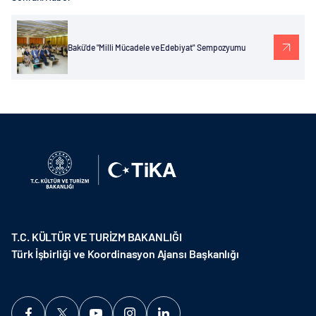
Bakü'de "Milli Mücadele ve Edebiyat" Sempozyumu
T.C. KÜLTÜR VE TURİZM BAKANLIĞI
Türk İşbirliği ve Koordinasyon Ajansı Başkanlığı