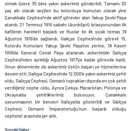
olmak üzere 35 bine yakın askerimiz gönderildi. Tamamı 32
yaş altı olarak seçilen bu kolorduya komutan olarak yine
Çanakkale Cephesi’nde aktif görevler alan Yakup Şevki Paşa
atandı. 21 Temmuz 1916 sabahı Uzunköprü istasyonundan ilk
kafilenin hareketi başladı ve Ruslar ile ilk sıcak temas 19
Ağustos 1916’da sağlandı. Galiçya Cephesi’nde görevli 15.
Kolordu Komutanı Yakup Şevki Paşa’nın yerine, 18 Kasım
1916’da General Cevat Paşa atanarak, askerimizin Galiçya
Cephesi’nden ayrıldığı Ağustos 1917’ye kadar görevde kaldı.
Onun döneminde de askerimiz üstün başarı ve hizmetlerine
devam etti. Galiçya Cephesi´nde 12.000’e yakın askerimiz şehit
oldu. Galiçya Cephesi, Osmanlı toprakları dışında en çok şehit
verdiğimiz cephe oldu. Ayrıca Çekya, Macaristan, Polonya ve
Ukrayna’da şehitliklerimiz bulunuyor. Çanakkale
savunmasının bir benzeri Galiçya’da gösterildi ve Galiçya
Cephesi, Osmanlı İmparatorluğu'nun başarılı olduğu
cepheler arasında yer aldı.
Sonraki Haber