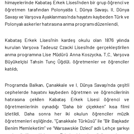
himayelerinde Kabataş Erkek Lisesi’nden bir grup öğrenci ve
öğretmen tarafından Polonya’da I. Dünya Savaşı, II. Dünya
Savaşı ve Varşova Ayaklanması'nda hayatını kaybeden Türk ve
Polonyalı askerler hatırasına anma programı düzenlendi.
Kabataş Erkek Lisesi’nin kardeş okulu olan 1876 yılında
kurulan Varşova Tadeusz Czacki Lisesi’nde gerçekleştirilen
anma programına Lise Müdürü Anna Koszycka, T.C. Varşova
Büyükelçisi Tahsin Tunç Üğdül, öğretmenler ve öğrenciler
katıldı.
Programda Balkan, Çanakkale ve I. Dünya Savaşı’nda çeşitli
cephelerde hayatını kaybeden öğretmen ve öğrencilerinin
hatırasına çekilen Kabataş Erkek Lisesi öğrenci ve
öğretmenlerinin oynadığı “Daha bir çiçekken” kısa filmi
izletildi. Daha sonra her iki okulun öğrenciler müzik
öğretmenleri eşliğinde, ”Çanakkale Türküsü” ile “Bir Başkadır
Benim Memleketim” ve “Warsawskie Dzieci” adlı Lehçe şarkıyı