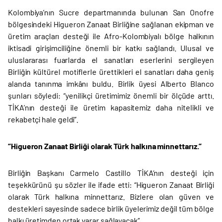
Kolombiya’nın Sucre departmanında bulunan San Onofre
bölgesindeki Higueron Zanaat Birliğine sağlanan ekipman ve
üretim araçları desteği ile Afro-Kolombiyalı bölge halkının
iktisadi girişimciliğine önemli bir katkı sağlandı. Ulusal ve
uluslararası fuarlarda el sanatları eserlerini sergileyen
Birliğin kültürel motiflerle ürettikleri el sanatları daha geniş
alanda tanınma imkânı buldu. Birlik üyesi Alberto Blanco
şunları söyledi: “yenilikçi üretimimiz önemli bir ölçüde arttı.
TİKA’nın desteği ile üretim kapasitemiz daha nitelikli ve
rekabetçi hale geldi’’.
“Higueron Zanaat Birliği olarak Türk halkına minnettarız.”
Birliğin Başkanı Carmelo Castillo TİKA’nın desteği için
teşekkürünü şu sözler ile ifade etti: “Higueron Zanaat Birliği
olarak Türk halkına minnettarız. Bizlere olan güven ve
destekleri sayesinde sadece birlik üyelerimiz değil tüm bölge
halkı üretimden ortak yarar sağlayacak’’.