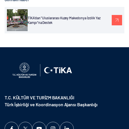
TİKA’dan "Uluslararası Kuzey Makedonya İzcilik Yaz
Kampı"na Destek
T.C. KÜLTÜR VE TURİZM BAKANLIĞI
Türk İşbirliği ve Koordinasyon Ajansı Başkanlığı