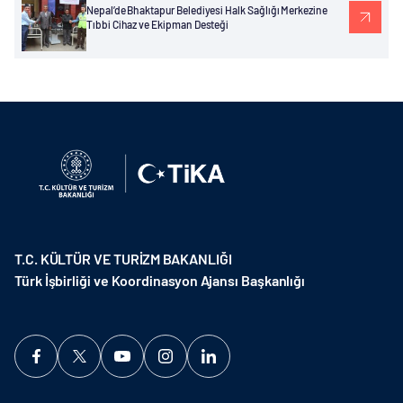
Nepal’de Bhaktapur Belediyesi Halk Sağlığı Merkezine
Tıbbi Cihaz ve Ekipman Desteği
T.C. KÜLTÜR VE TURİZM BAKANLIĞI
Türk İşbirliği ve Koordinasyon Ajansı Başkanlığı