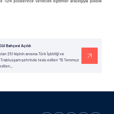
Türk polislerince verilecek eğitimler aracılığıyla polislik
Gül Bahçesi Açıldı
an 251 kişinin anısına Türk İşbirliği ve
n Trablusşam şehrinde tesis edilen "15 Temmuz
edilen...