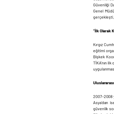
Güvenliği D
Genel Müdür
gerçekleşti
“İlk Olarak 
Kırgız Cumh
eğitimi orga
Bişkek Koor
TİKA’nın ilk
uygulanması
Uluslararası
2007–2008 yı
Asya’dan is
güvenlik sor