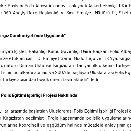
aire Başkanı Polis Albayı Alicanov Taalaybek Askarbekoviç, TİK
lüğü Asayiş Daire Başkanlığı 4. Sınıf Emniyet Müdürü Dr. Sibel Öz
.
Kırgız Cumhuriyeti’nde Uygulandı”
uriyeti İçişleri Bakanlığı Kamu Güvenliği Daire Başkanı Polis Al
nize ettikleri için T.C. Emniyet Genel Müdürlüğü ve TİKA’ya, Kırgız
dinatörü Osman Usta ise Kırgızistan’ı tanıyan ilk ülkenin Türkiy
 ofisinin bu ülkede açması ve 2007’de başlayan Uluslararası Polis Eğiti
 Türkiye açısından büyük önem taşımaktadır” dedi.
 Polis Eğitimi İşbirliği Projesi Hakkında
lları arasında başlatılan Uluslararası Polis Eğitimi İşbirliği Proje
e Kırgızistan seçilmişti. Proje kapsamında polislik uygulamalarınd
unlarına koordineli ve eşgüdüm halinde mücadele anlayışının gelişt