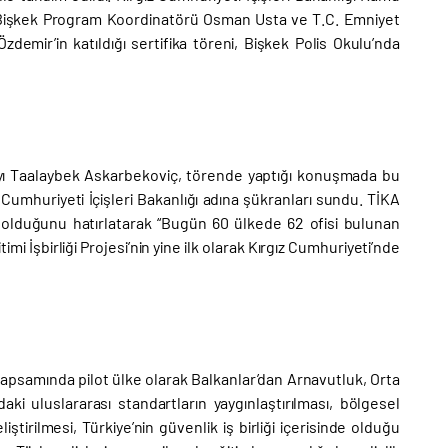
A Bişkek Program Koordinatörü Osman Usta ve T.C. Emniyet
demir’in katıldığı sertifika töreni, Bişkek Polis Okulu’nda
bayı Taalaybek Askarbekoviç, törende yaptığı konuşmada bu
 Cumhuriyeti İçişleri Bakanlığı adına şükranları sundu. TİKA
e olduğunu hatırlatarak “Bugün 60 ülkede 62 ofisi bulunan
mi İşbirliği Projesi’nin yine ilk olarak Kırgız Cumhuriyeti’nde
si kapsamında pilot ülke olarak Balkanlar’dan Arnavutluk, Orta
aki uluslararası standartların yaygınlaştırılması, bölgesel
irilmesi, Türkiye’nin güvenlik iş birliği içerisinde olduğu