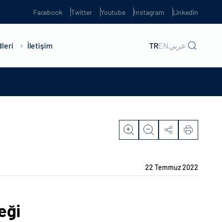
Facebook
Twitter
Youtube
Instagram
Linkedin
leri
İletişim
TR
EN
عربي
22 Temmuz 2022
eği