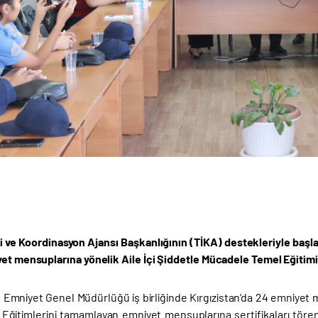
ği ve Koordinasyon Ajansı Başkanlığının (TİKA) destekleriyle başlat
yet mensuplarına yönelik Aile İçi Şiddetle Mücadele Temel Eğitim
. Emniyet Genel Müdürlüğü iş birliğinde Kırgızistan'da 24 emniyet
 Eğitimlerini tamamlayan emniyet mensuplarına sertifikaları törenl