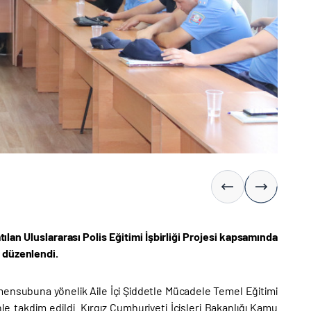
ılan Uluslararası Polis Eğitimi İşbirliği Projesi kapsamında
i düzenlendi.
 mensubuna yönelik Aile İçi Şiddetle Mücadele Temel Eğitimi
e takdim edildi. Kırgız Cumhuriyeti İçişleri Bakanlığı Kamu