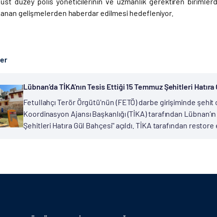
üst düzey polis yöneticilerinin ve uzmanlık gerektiren birimlerde 
şanan gelişmelerden haberdar edilmesi hedefleniyor.
ber
Lübnan’da TİKA'nın Tesis Ettiği 15 Temmuz Şehitleri Hatıra 
Fetullahçı Terör Örgütü'nün (FETÖ) darbe girişiminde şehit ol
Koordinasyon Ajansı Başkanlığı (TİKA) tarafından Lübnan’ı
Şehitleri Hatıra Gül Bahçesi" açıldı. TİKA tarafından restore 