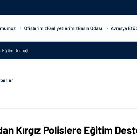
umumuz
Ofislerimiz
Faaliyetlerimiz
Basın Odası
Avrasya Etüd
re Eğitim Desteği
berler
dan Kırgız Polislere Eğitim Dest