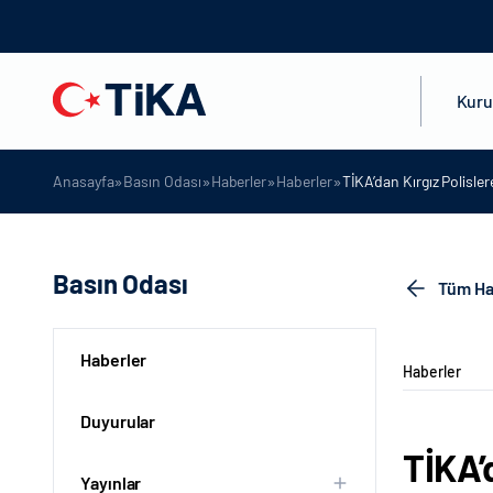
Kur
»
»
»
»
Anasayfa
Basın Odası
Haberler
Haberler
TİKA’dan Kırgız Polisle
Basın Odası
Tüm Ha
Haberler
Haberler
Duyurular
TİKA’
Yayınlar