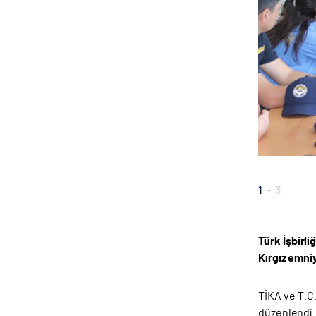
1
-
3
Türk İşbirli
Kırgız emni
TİKA ve T.C
düzenlendi.