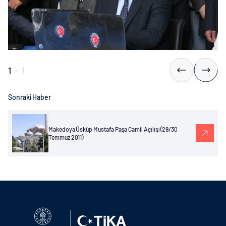
1
-
1
Sonraki Haber
Makedoya Üsküp Mustafa Paşa Camii Açılışı (29/30
Temmuz 2011)