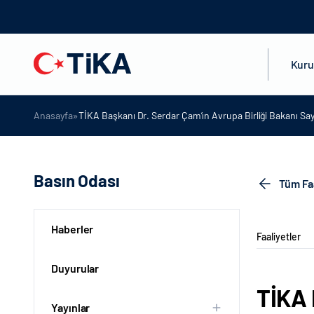
Kur
»
Anasayfa
TİKA Başkanı Dr. Serdar Çam’ın Avrupa Birliği Bakanı Sa
Basın Odası
Tüm Faa
Haberler
Faaliyetler
Duyurular
TİKA 
Yayınlar