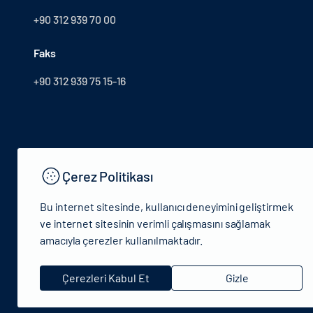
+90 312 939 70 00
Faks
+90 312 939 75 15-16
Çerez Politikası
Bu internet sitesinde, kullanıcı deneyimini geliştirmek
ve internet sitesinin verimli çalışmasını sağlamak
amacıyla çerezler kullanılmaktadır.
© 2024 T.C.Kültür ve Turizm Bakanlığı - Tüm hakları saklıdır
Çerezleri Kabul Et
Gizle