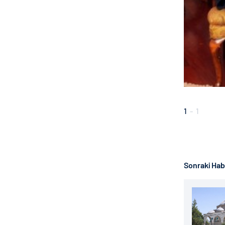
1
-
1
Sonraki Ha