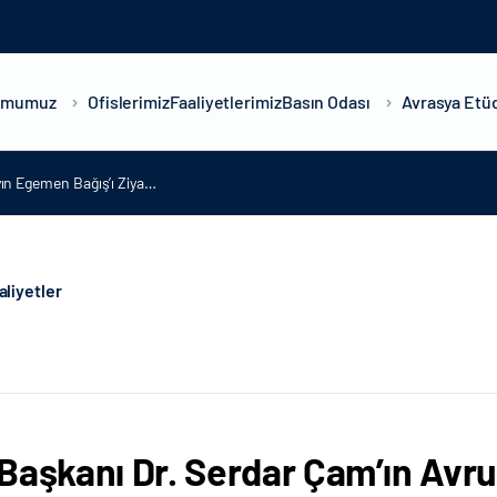
umumuz
Ofislerimiz
Faaliyetlerimiz
Basın Odası
Avrasya Etüd
yın Egemen Bağış’ı Ziya…
liyetler
Başkanı Dr. Serdar Çam’ın Avrup