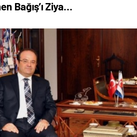
n Bağış’ı Ziya…