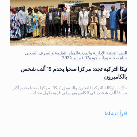
البنى التحتية الإدارية والمدنية
المياه النظيفة والصرف الصحي
حياة صحية وذات جودة
07 فبراير 2024
تيكا التركية تجدد مركزا صحيا يخدم 15 ألف شخص
بالكاميرون
جدّدت الوكالة التركية للتعاون والتنسيق "تيكا"، مركزا صحيا يخدم أكثر
من 15 ألف شخص في الكاميرون. وفي قرية نكول مفاك،...
اقرأ النشاط