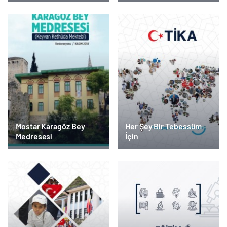
Mostar Karagöz Bey
Her Şey Bir Tebessüm
Medresesi
İçin