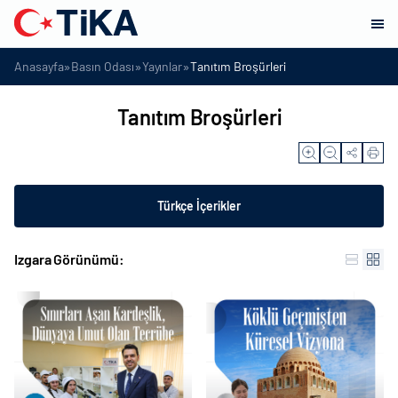
»
»
»
Anasayfa
Basın Odası
Yayınlar
Tanıtım Broşürleri
Tanıtım Broşürleri
Türkçe İçerikler
Izgara Görünümü: