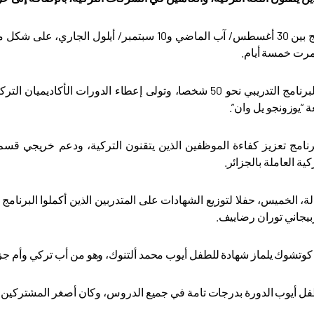
ونظم البرنامج بين 30 أغسطس/ آب الماضي و10 سبتمب
رت خمسة أيام.
وشارك في البرنامج التدريبي نحو 50 شخصا، وتولى إعطاء الدورا
ة “يوزونجو يل وان”.
نامج تعزيز كفاءة الموظفين الذين يتقنون التركية، ودعم خريجي ق
ية العاملة بالجزائر.
ة، الخميس، حفلا لتوزيع الشهادات على المتدربين الذين أكملوا البرنامج
بيجاني توران رضاييف.
تشوك يلماز شهادة للطفل أيوب محمد ألتنوك، وهو من أب تركي وأم جزائرية، ويب
ل أيوب الدورة بدرجات تامة في جميع الدروس، وكان أصغر المشتركين 