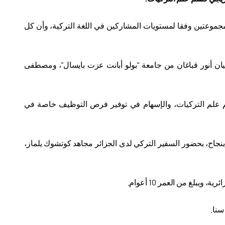
ر/ أيلول الجاري، على شكل مجموعتين وفقا لمستويات المشاركين في اللغة التركية، وأن كل
ت الأكاديميان التركيان أنور قباغان من جامعة “بولو أبانت عزت بايسال”، ومصطفى
سم علم التركيات، والإسهام في توفير فرص التوظيف خاصة في
 بنجاح، بحضور السفير التركي لدى الجزائر مجاهد كوتشوك يلماز،
لغ من العمر 10 أعوام.
سنا.