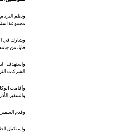
مجموعة استم
قايا، من جامع
واستهدف البر
الشركات الترك
وأقامت الوكال
والسفير الأذر
وقدم السفير كو
واستكمل الطف