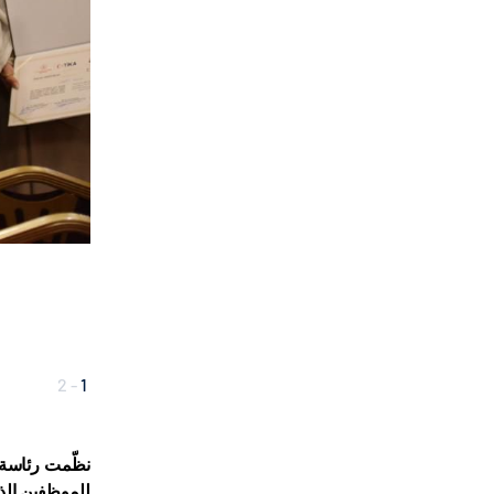
2
-
2
ن
ظّمت رئاسة ا
للموظفين الذي