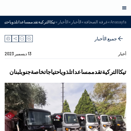
»
»
»
»
Anasayfa
غرفة الصحافة
الأخبار
الأخبار
تيكاالتركيةتقدممساعداتلذوياحتياجا
جميع الأخبار
أخبار
13 ديسمبر 2023
تيكاالتركيةتقدممساعداتلذوياحتياجاتخاصةجنوبلبنان