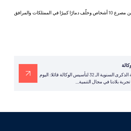
يذكر أنّ إعصار أوتو الذي ضرب كوستاريكا في تشرين الثاني/ نوفمبر الماضي، أسفر عن مصرع 10 أشخاص وخلّف دمارًا كبيرًا في الممتلكات والمرافق
نشر رئيس تيكا التركية السيد سركان قايالار في تغريدة له بمناسبة الذكرى السنوية الـ 32 لتأسيس الوكالة قائلا: اليوم