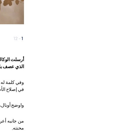
12
-
1
أرسلت الوكالة
الذي عصف بال
وفي كلمة له 
في إصلاح الأ
واوضح أونال،
من جانبه أعر
محنته
.