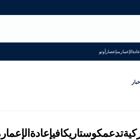
عادةالإعمارمنإعصارأوتو
خبار
تركيةتدعمكوستاريكافيإعادةالإعمار