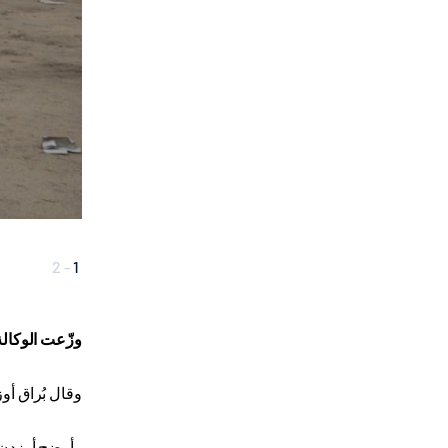
2
-
1
وزّعت الو
كالة
وقال بُراق أو
وأوضح أوزدن أ