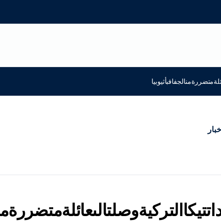
لةمتضررةمنالجفافبأثيوبيا
خبار
تيكاالتركيةوصلتالىعائلةمتضررةمنال