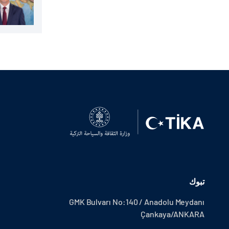
تبوك
GMK Bulvarı No:140 / Anadolu Meydanı
Çankaya/ANKARA