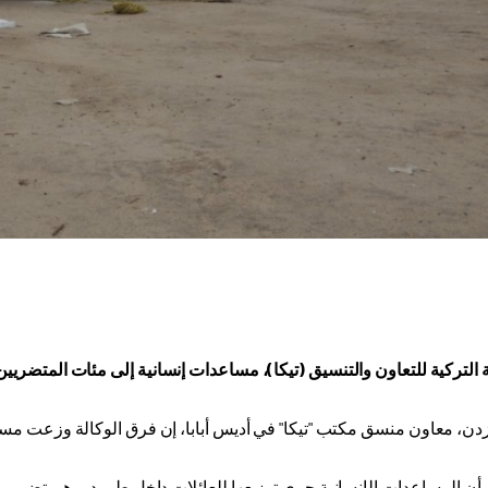
 التركية للتعاون والتنسيق (تيكا)، مساعدات إنسانية إلى مئات المتضريي
زدن، معاون منسق مكتب "تيكا" في أديس أبابا، إن فرق الوكالة وزعت مسا
ن المساعدات الإنسانية جرى توزيعها للعائلات داخل طرود، وهي تضم موادًا