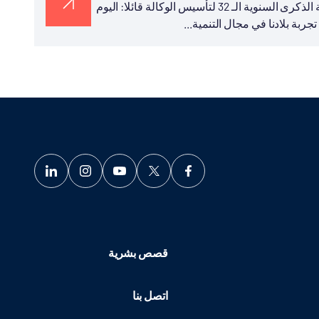
نشر رئيس تيكا التركية السيد سركان قايالار في تغريدة له بمناسبة الذكرى السنوية الـ 32 لتأسيس الوكالة قائلا: اليوم
قصص بشرية
اتصل بنا