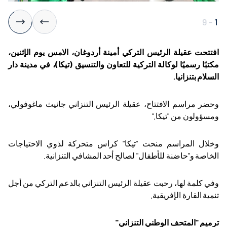
9
-
1
افتتحت عقيلة الرئيس التركي أمينة أردوغان، الامس يوم الإثنين،
مكتبًا رسميًا لوكالة التركية للتعاون والتنسيق (تيكا)، في مدينة دار
السلام بتنزانيا
.
وحضر مراسم الافتتاح، عقيلة الرئيس التنزاني جانيث ماغوفولي،
ومسؤولون من "تيكا
".
وخلال المراسم منحت "تيكا" كراس متحركة لذوي الاحتياجات
الخاصة و"حاضنة للأطفال" لصالح أحد المشافي التنزانية
.
وفي كلمة لها، رحبت عقيلة الرئيس التنزاني بالدعم التركي من أجل
تنمية القارة الإفريقية.
ترميم "المتحف الوطني التنزاني"