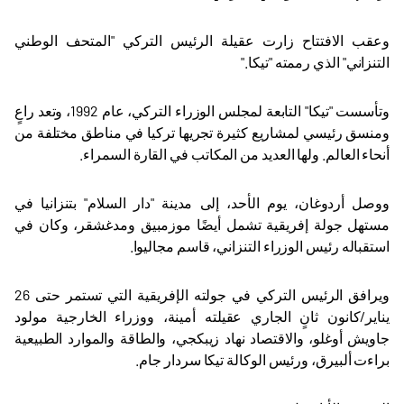
وعقب الافتتاح زارت عقيلة الرئيس التركي "المتحف الوطني
التنزاني" الذي رممته "تيكا
".
وتأسست "تيكا" التابعة لمجلس الوزراء التركي، عام 1992، وتعد راعٍ
ومنسق رئيسي لمشاريع كثيرة تجريها تركيا في مناطق مختلفة من
أنحاء العالم. ولها العديد من المكاتب في القارة السمراء
.
ووصل أردوغان، يوم الأحد، إلى مدينة "دار السلام" بتنزانيا في
مستهل جولة إفريقية تشمل أيضًا موزمبيق ومدغشقر، وكان في
استقباله رئيس الوزراء التنزاني، قاسم مجاليوا
.
ويرافق الرئيس التركي في جولته الإفريقية التي تستمر حتى 26
يناير/كانون ثانٍ الجاري عقيلته أمينة، ووزراء الخارجية مولود
جاويش أوغلو، والاقتصاد نهاد زيبكجي، والطاقة والموارد الطبيعية
براءت ألبيرق،
ورئيس الوكالة تيكا سردار جام.