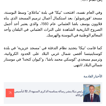
​​​وفي العام نفسه، افتتحت "تيكا" في بلدة "ماغلاي" وسط البوسنة،
مسجد "قورشونلو"، بعد استكمال أعمال ترميم المسجد الذي بناه
قلاوون يوسف باشا العثماني عام 1560، والذي يعتبر أحد أجمل
الصروح التاريخية الشاهدة على التراث العثماني في البلقان وأحد
المعالم الوطنية في البوسنة والهرسك
.
كما قامت "تيكا" بتجديد نظام التدفئة في "مسجد عزيزية" في بلدة
كوستاينيتسا أقصى شمال غربي البلاد على الحدود الكرواتية،
وترميم مسجدي "كوسكي محمد باشا"، و"كيوان كتخدا" في موستار
شمالي البلاد./انتهى
الأخبار القادمة
رئيس تيكا ينشر رسالة بمناسبة الذكرى السنوية الـ 32 لتأسيس
الوكالة