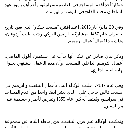
خنكار" أحد أقدم المساجد في العاصمة سراييفو، وأحد أهم رموز عهد
السلطان محمد الفاتح في البوسنة والهرسك
.
وفي 20 مايو/ أيار 2015، أعيد افتتاح "مسجد خنكار" الذي يعود تاريخ
بنائه إلى عام 1457، بمشاركة الرئيس التركي رجب طيب أردوغان،
وذلك بعد اكتمال أعمال ترميمه
.
وذكر بيان صادر عن "تيكا" أنها بدأت في سبتمبر/ أيلول الماضي،
أعمال الترميم الداخلي للمسجد، وأن هذه الأعمال ستنتهي بحلول
نهاية العام الجاري
.
وفي عام 2017، أعلنت الوكالة البدء بأعمال التنقيب والترميم في
"مسجد قالين حاجي علي"، الذي يعتبر أيضًا واحدا من أقدم المساجد
في سراييفو، ويُعتقد أنه بُني عام 1535 وتعرض لأضرار جسيمة على
مر السنين
.
وتمكنت الوكالة عبر فرق التنقيب، من إماطة اللثام عن مجموعة
من القطع الخزفية وشواهد القبور والعديد من القطع الأثرية