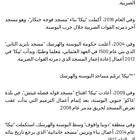
الصربية
.
وفي العام 2016، أكملت "تيكا" بناء "مسجد فوجه خنكار"، وهو مسجد
آخر دمرته القوات الصربية خلال حرب البوسنة
.
وفي 2004، أعلنت حكومة البوسنة والهرسك "مسجد بايزيد الثاني"
الذي بني عام 1500 في العهد العثماني، مَعلما وطنيًا، وبدأت "تيكا" في
2012 أعمال إعادة إعمار المسجد الذي دمرته القوات الصربية
.
** "
تيكا" ترمّم مساجد البوسنة والهرسك
وفي 2009، أعادت "تيكا" افتتاح "مسجد قوله فضله غيتش"، في بلدة
"غاكو" جنوبي البوسنة، بعد إتمام أعمال الترميم التي بدأت عقب
تعرض المسجد لحريق مدمر عام 2008
.
وفي منطقة "دونيا واقوف" وسط البوسنة والهرسك، استكملت "تيكا"
عام 2014، أعمال بناء وتزيين "مسجد خاندانية" الذي يرجع تاريخ بنائه
إلى العام 1617
.