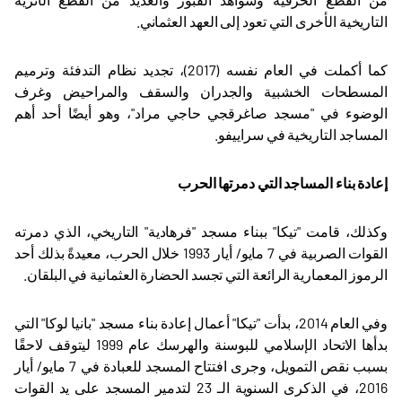
التاريخية الأخرى التي تعود إلى العهد العثماني
.
كما أكملت في العام نفسه (2017)، تجديد نظام التدفئة وترميم
المسطحات الخشبية والجدران والسقف والمراحيض وغرف
الوضوء في "مسجد صاغرقجي حاجي مراد"، وهو أيضًا أحد أهم
المساجد التاريخية في سراييفو
.
إعادة بناء المساجد التي دمرتها الحرب
وكذلك، قامت "تيكا" ببناء مسجد "فرهادية" التاريخي، الذي دمرته
القوات الصربية في 7 مايو/ أيار 1993 خلال الحرب، معيدةً بذلك أحد
الرموز المعمارية الرائعة التي تجسد الحضارة العثمانية في البلقان
.
وفي العام 2014، بدأت "تيكا" أعمال إعادة بناء مسجد "بانيا لوكا" التي
بدأها الاتحاد الإسلامي للبوسنة والهرسك عام 1999 ليتوقف لاحقًا
بسبب نقص التمويل، وجرى افتتاح المسجد للعبادة في 7 مايو/ أيار
2016، في الذكرى السنوية الـ 23 لتدمير المسجد على يد القوات