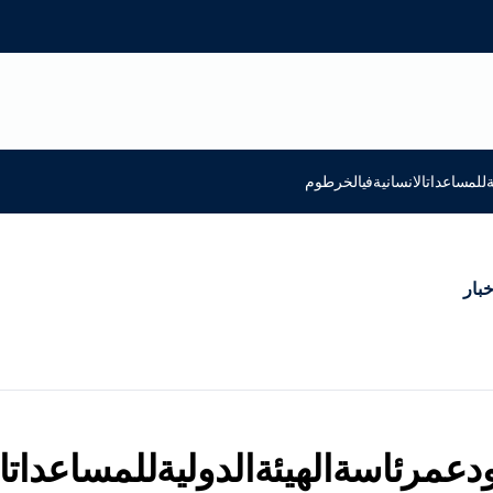
ةللمساعداتالانسانيةفيالخرطوم
خبار
دعمرئاسةالهيئةالدوليةللمساعداتا