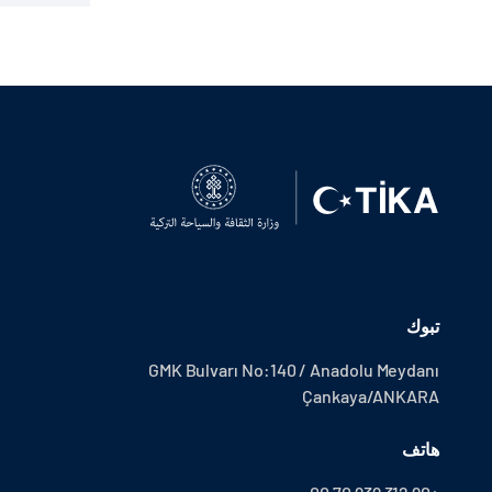
تبوك
GMK Bulvarı No:140 / Anadolu Meydanı
Çankaya/ANKARA
هاتف