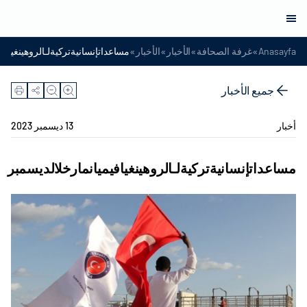
»
»
»
»
Anasayfa
غرفة الصحافة
الأخبار
الأخبار
مساعداتإنسانيةتركيةلـالروهينغيافي
جميع الأخبار
أخبار
13 ديسمبر 2023
مساعداتإنسانيةتركيةلـالروهينغيافيميانمارخلالديسمبر