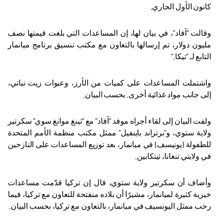
كانون الأول الجاري
.
وقالت “آفاد”، في بيان لها، إن المساعدات التي بلغت قيمتها نصف
مليون دولار، تم إرسالها بالتعاون مع مكتب تنسيق برنامج ميانمار
التابع لـ “تيكا
”.
واشتملت المساعدات على كميات من الأرز، وعبوات زيت نباتي،
إلى جانب مواد غذائية أخرى. بحسب البيان
.
ولفت البيان إلى لقاء أجراه موفد “آفاد” مع “ثينغ موانغ سوي” سكرتير
ولاية ستوي، و”برتراند باينفيل” ممثل مكتب منظمة الأمم المتحدة
للطفولة (يونيسف) في ميانمار، بعد توزيع المساعدات على النازحين
في ولايتي تنغانا، ثيتكابين
.
وأضاف أن سكرتير ولاية ستوي، قال إن تركيا قدّمت مساعدات
خيرية كثيرة لميانمار، مشيرًا أن بلاده منفتحة للتعاون مع تركيا، فيما
رحب ممثل اليونسيف في ميانمار، بالتعاون مع تركيا، بحسب البيان
.