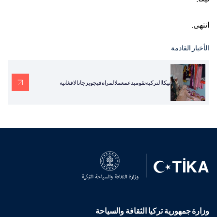
انتهى.
الأخبار القادمة
تيكاالتركيةتقومبدعمعملالمراةفيجويزجانالافغانية
وزارة جمهورية تركيا الثقافة والسياحة