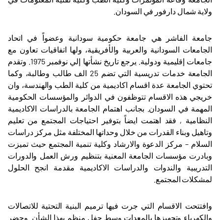
ولاية شمال دارفور في السودان.
جامعة الفاشر هي جامعة حكومية سودانية وعضواً في اتحاد
الجامعات السودانية والعربية والأفريقية، ولها اتفاقيات تعاون مع
جامعات إقليمية ودولية. يرجع تاريخ نشأتها إلي نوفمبر 1975. وتقدم
الجامعة خدمات تدريسية التي تضم 25 الف طالب وطالبة، وكما
تحتوي الجامعة عدة اقسام اكاديمية من كلية الطب والهندسة، وان
خريجي هذه الاقسام تتوظفون في الدوائر والمؤسسات الحكومية
المهمة في السودان. بجانب اهتمام الجامعة بالدراسات الاكاديمية
النظامية , فقد اهتمت ايضاً بتوفير احتياجات المجتمع من تعليم
وتاهيل وبناء القدرات من خلال وحداتها المختلفة مثل مركز دراسات
السلام – مركز الدعوة والارشاد وكلية تنمية المجتمع حيث تميزت
وبادرت مؤسسات الجامعة المعنية بتنظيم ورش العمل والدورات
التدريبية والندوات والدراسات الاكاديمية مقدمة انجح الحلول
لمشكلات المجتمع.
وافتتحت الاقسام التي جرت فيها ترميم البنية التحتية للاتصالات
والكهرباء وتجهيزها بالمعدات وسط حفل منظم بهذا الشأن. وحضر