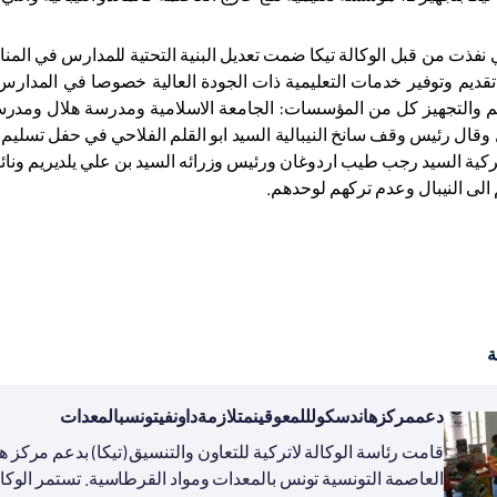
نفذت من قبل الوكالة تيكا ضمت تعديل البنية التحتية للمدارس في المناط
قديم وتوفير خدمات التعليمية ذات الجودة العالية خصوصا في المدارس 
 وقال رئيس وقف سانخ النيبالية السيد ابو القلم الفلاحي في حفل تسليم
ركية السيد رجب طيب اردوغان ورئيس وزرائه السيد بن علي يلديريم ونائبه
لى النيبال وعدم تركهم لوحدهم.
ة
دعممركزهاندسكولللمعوقينمتلازمةداونفيتونسبالمعدات
قامت رئاسة الوكالة لاتركية للتعاون والتنسيق (تيكا) بدعم مركز
العاصمة التونسية تونس بالمعدات ومواد القرطاسية. تستمر الوكالة