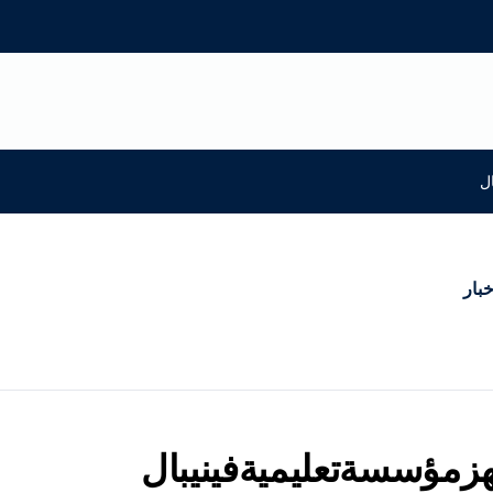
ل
خبار
هزمؤسسةتعليميةفينيبال