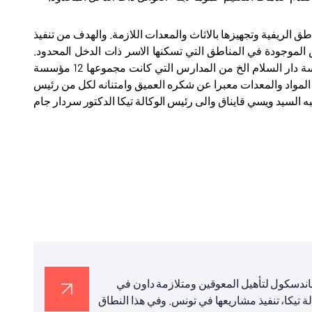
ق الريفية وتجهيزها بالاثاث والمعدات اللازمة. والهدف من تنفيذ
الموجودة في المناطق التي تسكنها الاسر ذات الدخل المحدود.
وشملت الدعم والتجهيز كل من المؤسسات: الجامعة الاسلامية ومدرسة هلال ومدرسة دار السلام الخ من المدارس التي كانت مجموعها 12 مؤسسة
 المواد والمعدات معبرا عن شكره العميق وامتنانه لكل من رئيس
 السيد ويسي قايناق والى رئيس الوكالة تيكا الدكتور سردار جام
 هاندسكول لتأهيل المعوقين ومتلازمة داون في
 تيكا، تنفيذ مشاريعها في تونس. وفي هذا النطاق