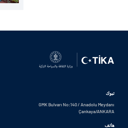
تبوك
GMK Bulvarı No:140 / Anadolu Meydanı
Çankaya/ANKARA
هاتف