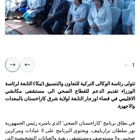
4
-
1
تتولى رئاسة الوكالى التركية للتعاون والتنسيق (تيكا) التابعة لرئاسة
الوزراء تقديم الدعم للقطاع الصحي الى مستشفى مكانشي
الاقليمي في قضاء اورجار التابعة لولاية شرق كازاخستان بالمعدات
والاجهزة.
في نطاق برنامج "كازاخستان الصحي" الذي باشره رئيس الجمهورية
نور سلطان نزارباييف، ويحتوي البرنامج على 8 عيادات ومركزين
صحيين و6 مستوصف ومستشفى ريفية والعيادات التشخيصية التي