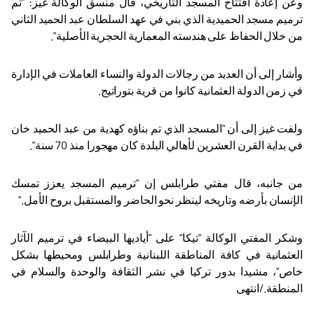
وعن إعادة افتتاح المسجد التاريخي، قال منسق الوكالة غيز: "تم
ترميم مسجد الحميدية الذي بني في عهد السلطان عبد الحميد الثاني
من خلال الحفاظ على هندسته المعمارية الحجرية الأصلية".
وأشار إلى أن العديد من رجالات الدولة والنساء العاملات في الإدارة
في زمن الدولة العثمانية كانوا من قرية بتوراتيج
.
ولفت غيز إلى أن "المسجد الذي تم بناؤه كهدية من عبد الحميد خان
في بداية القرن العشرين لأهالي البلدة كان مهجورا منذ 70 سنة".
من جانبه، قال مفتي طرابلس إن "ترميم المسجد يعزز تمسك
الإنسان بأرضه وتاريخه لينظر نحو الحاضر والمستقبل بروح الأمل
".
وشكر المفتي الوكالة "تيكا" على "أياديها البيضاء في ترميم الآثار
العثمانية في كافة المناطقة اللبنانية وطرابلس ومحيطها بشكل
خاص"، مشيدا بدور تركيا في نشر الثقافة والوحدة والسلام في
المنطقة
.
/انتهى