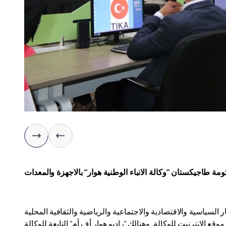
كومة طاجيكستان "وكالة الانباء الوطنية هوار" بالاجهزة والمعدات
بار السياسية والاقتصادية والاجتماعية والرياضية والثقافية المحلية
قع الانترنيت للوكالة. وهنالك "راديو هوار أف أم" التابعة للوكالة