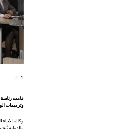
3
-
1
قامت رئاسة ال
وترميمات الوك
وكالة الانباء 
والدولية تُنشر