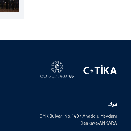
تبوك
GMK Bulvarı No:140 / Anadolu Meydanı
Çankaya/ANKARA