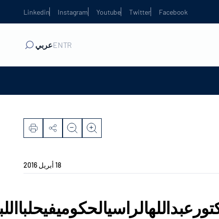
Linkedin
Instagram
Youtube
Twitter
Facebook
TR
EN
عربي
18 أبريل 2016
عبداللهالراسيالحكوميفيحلبااللبن