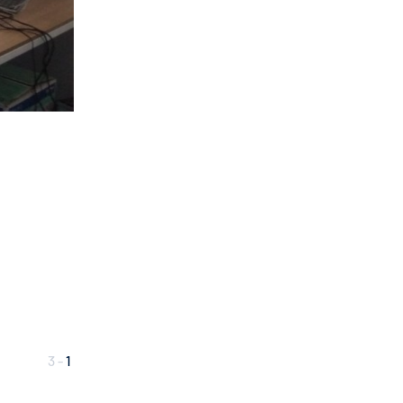
3
-
1