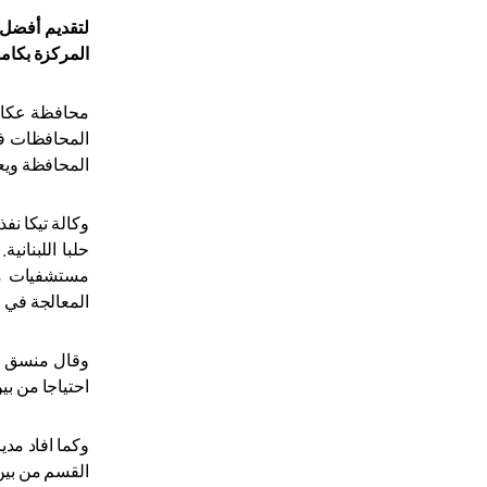
لتقديم أفضل 
المركزة
بكامل
المحافظات في 
المحافظة ويع
وكالة تيكا ن
مستشفيات مد
المعالجة في 
وقال منسق وكا
احتياجا من بي
وكما افاد مدي
القسم من بين 