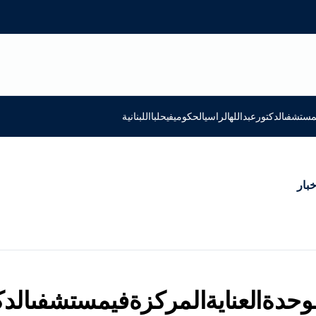
تشفىالدكتورعبداللهالراسيالحكوميفيحلبااللبنانية
خبار
حدةالعنايةالمركزةفيمستشفىالدكتور