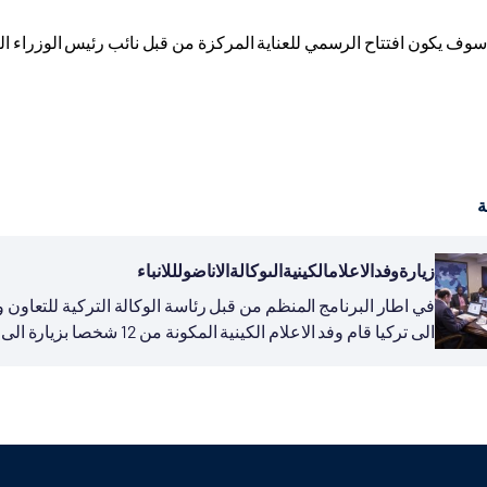
وف يكون افتتاح الرسمي للعناية المركزة من قبل نائب رئيس الوزراء التر
ة
زيارةوفدالاعلامالكينيةالىوكالةالاناضولللانباء
في اطار البرنامج المنظم من قبل رئاسة الوكالة التركية للتعاون والت
الى تركيا قام وفد الاعلام الكينية المكونة من 12 شخصا بزيارة الى مقر وكالة الاناضول للانباء في...