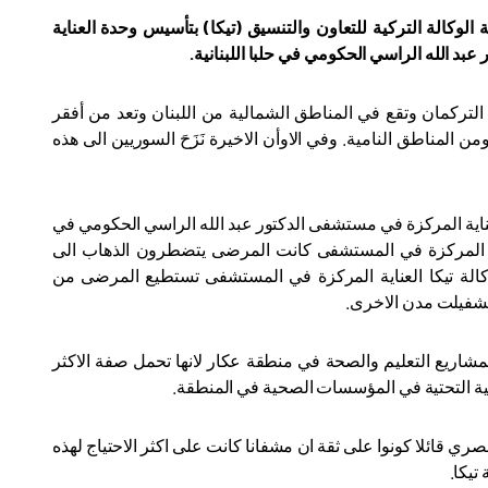
كالة التركية للتعاون والتنسيق (تيكا) ب
تأسيس وحدة العناية
د الله الراسي الحكومي في حلبا اللبنانية.
600 الف نسمة وتتألف معظمهم من التركمان وتقع في المناطق الشمالية من اللبنان وتعد من أفقر
ن المناطق النامية. وفي الاوأن الاخيرة نَزَحَ السوريين الى هذه
اية المركزة في مستشفى الدكتور عبد الله الراسي الحكومي في
شخص سنويا. لعدم وجود العناية المركزة في المستشفى كانت المرضى يتضطرون الذهاب الى
لة تيكا العناية المركزة في المستشفى تستطيع المرضى من
تشفيلت مدن الاخرى.
 بمشاريع التعليم والصحة في منطقة عكار لانها تحمل صفة الاكثر
لبنية التحتية في المؤسسات الصحية في المنطقة.
ي قائلا كونوا على ثقة ان مشفانا كانت على اكثر الاحتياج لهذه
تيكا.