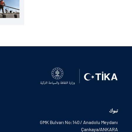
تبوك
GMK Bulvarı No:140 / Anadolu Meydanı
Çankaya/ANKARA