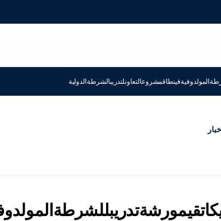
طةالمولدوفيةفينطاقمشروعالتعاونلتدريبالشرطةالدولية
خبار
يكاتقيمورشةتدريبللشرطةالمولدوف