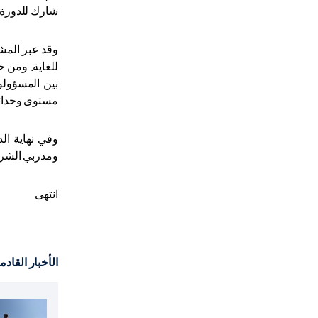
شارك للدورة المذكورة 19 خبير من مختلف الوحدات 
وقد عبر المشا
للغاية. ومن خ
بين المسؤولو
مستوى وحداته
وفي نهاية ال
ومدربي الشرط
انتهى
الأخبار القادم