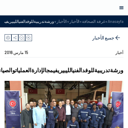
»
»
»
»
Anasayfa
غرفة الصحافة
الأخبار
الأخبار
ورشةتدريبيةللوفدالفنيالليبيريفيمجال
جميع الأخبار
أخبار
15 مارس 2016
ورشةتدريبيةللوفدالفنيالليبيريفيمجالإدارةالعملياتوالصيان