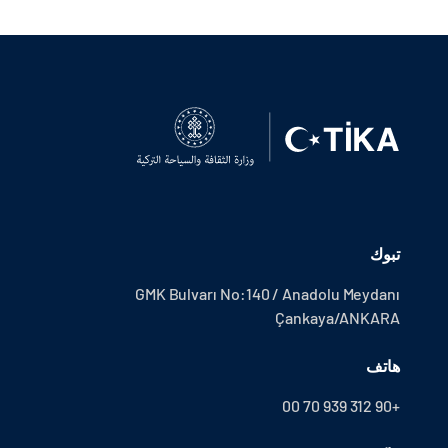
تبوك
GMK Bulvarı No:140 / Anadolu Meydanı
Çankaya/ANKARA
هاتف
+90 312 939 70 00