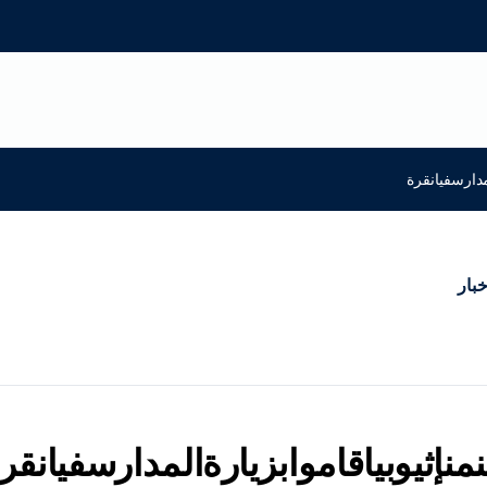
لمدارسفيانقرة
خبار
منإثيوبياقاموابزيارةالمدارسفيانقر