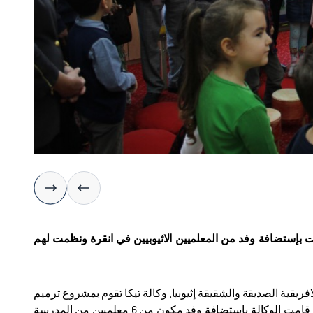
قامت بإستضافة وفد من المعلميين الاثيوبيين في انقرة ونظمت لهم
فريقية الصديقة والشقيقة إثيوبيا. وكالة تيكا تقوم بمشروع ترميم
واعادة انشاء مدرسة معهد ابادير في العاصمة أديس أبابا الاثيوبية ومن ضمن المشروع قامت الوكالة باستضافة وفد مكون من 6 معلميين من المدرسة