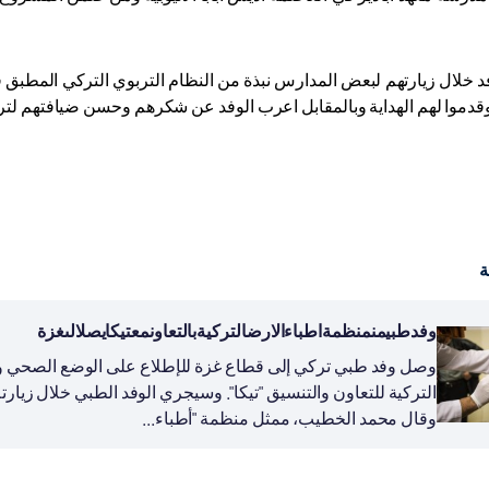
د خلال زيارتهم لبعض المدارس نبذة من النظام التربوي التركي المطبق ف
وقدموا لهم الهداية وبالمقابل اعرب الوفد عن شكرهم وحسن ضيافتهم لتر
ة
وفدطبيمنمنظمةاطباءالارضالتركيةبالتعاونمعتيكايصلالىغزة
وصل وفد طبي تركي إلى قطاع غزة للإطلاع على الوضع الصحي وإج
التركية للتعاون والتنسيق "تيكا". وسيجري الوفد الطبي خلال زيار
وقال محمد الخطيب، ممثل منظمة "أطباء...