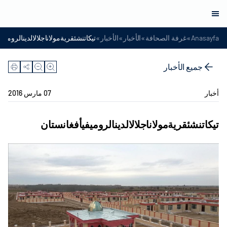
»
»
»
»
Anasayfa
غرفة الصحافة
الأخبار
الأخبار
تيكاتنشئقريةمولاناجلالالدينالروميف
جميع الأخبار
أخبار
07 مارس 2016
تيكاتنشئقريةمولاناجلالالدينالروميفيأفغانستان