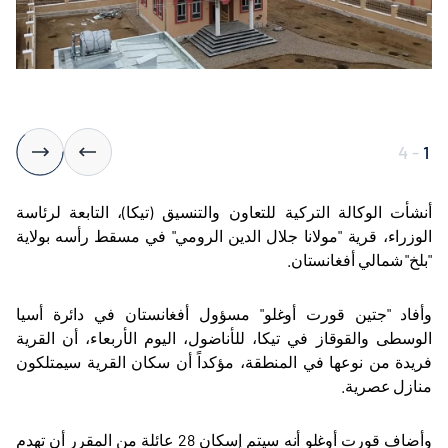
4
-
1
أنشأت الوكالة التركية للتعاون والتنسيق (تيكا)، التابعة لرئاسة
الوزراء، قرية "مولانا جلال الدين الرومي" في مسقط رأسه بولاية
"بلخ" شمالي أفغانستان.
وأفاد "جتين قورت أوغلو" مسؤول أفغانستان في دائرة أسيا
الوسطى والقوقاز في تيكا، للأناضول، اليوم الأربعاء، أن القرية
فريدة من نوعها في المنطقة، مؤكداً أن سكان القرية سيمتلكون
منازل عصرية.
وأضاف قورت أوغلو أنه سيتم إسكان 28 عائلة من المقرر أن تهدم