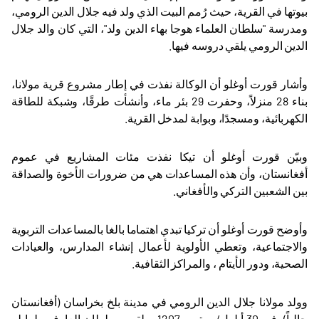
بيوتها في القرية، حيث رُمم البيت الذي ولد فيه جلال الدين الرومي،
ومدرسة "سلطان العلماء هوجا بهاء الدين ولد"، التي كان والد جلال
الدين الرومي يلقي دروسه فيها.
وأشار قورت أوغلو أن الوكالة نفذت في إطار مشروع قرية مولانا،
بناء 28 منزلاً، وحفرت 29 بئر ماء، وأنشأت طرقًا، وشبكة للطاقة
الكهربائية، ومسجدًا، وبوابة لمدخل القرية.
وبيّن قورت أوغلو أن تيكا نفذت مئات المشاريع في عموم
أفغانستان، وأن هذه المساعدات هي من ضرورات الأخوة والصداقة
بين الشعبين التركي والأفغاني.
وأوضح قورت أوغلو أن تركيا تبدي اهتماما بالغا بالمساعدات التربوية
والاجتماعية، وتعطي الأولوية لأعمال إنشاء المدارس، والعيادات
الصحية، ودور الأيتام ، والمراكز الثقافية.
وولد مولانا جلال الدين الرومي في مدينة بلخ بخراسان (أفغانستان
حالياً)، في 30 أيلول/سبتمبر 1207، ولقب بسلطان العارفين لما له