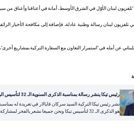
"تلفزيون لبنان الأوّل في الشرق الأوسط، أمانة في أعناقنا وأعناق من سي
في تلفزيون لبنان رسالة وطنية عادلة، فإضافة إلى مكافحة الأخبار الزا
للبناني عن أمله في "استمرار التعاون مع السفارة التركية بمشاريع أخرى"، 
ة
رئيس تيكا ينشر رسالة بمناسبة الذكرى السنوية الـ 32 لتأسيس الوكالة
هو الذكرى الـ 32 لتأسيس تيكا ونحن جميعا نشعر بالفخر لمشاركة تجربة بلادنا في مجال التنمية...