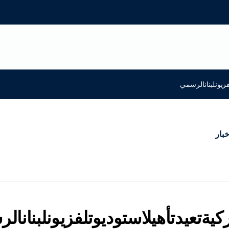
لفزيونلبنانالرسمي
خبار
ركيةتعيدتأهيلاستوديوتلفزيونلبنانا