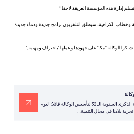
تسلم إدارة هذه المؤسسة العريقة لاحقا
".
ئفة وخطاب الكراهية، سيطلق التلفزيون برامج جديدة ودماء جديدة
شاكرا الوكالة "تيكا" على جهودها وعملها "باحتراف ومهنية
".
نشر رئيس تيكا التركية السيد سركان قايالار في تغريدة له بمناسبة الذكرى السنوية الـ 32 لتأسيس الوكالة قائلا: اليوم