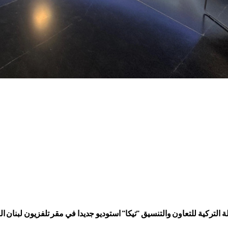
ة التركية للتعاون والتنسيق "تيكا" استوديو جديدا في مقر تلفزيون لبنان