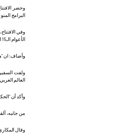
وحضر الافتتا
البرامج المنو
وفي الافتتاح،
الأعوام الـ15 الماضية
وأضاف: ان "هذ
ولفت السفير 
العالم العربي
وأكد أن "الحك
من جانبه، ألق
وقال المكاري 