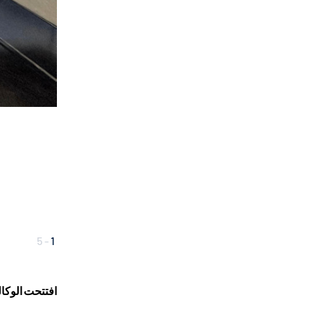
5
-
1
افتتحت الوكال