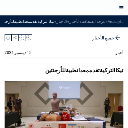
»
»
»
»
Anasayfa
غرفة الصحافة
الأخبار
الأخبار
تيكاالتركيةتقدممعداتطبيةللأرجنتين
جميع الأخبار
أخبار
13 ديسمبر 2023
تيكاالتركيةتقدممعداتطبيةللأرجنتين