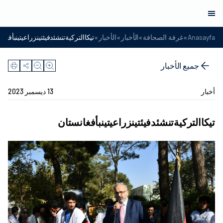
»
»
»
»
Anasayfa
غرفة الصحافة
الأخبار
الأخبار
تيكاالتركيةتنشئدفيئتينزراعيتينبأفغا
جميع الأخبار
أخبار
13 ديسمبر 2023
تيكاالتركيةتنشئدفيئتينزراعيتينبأفغانستان