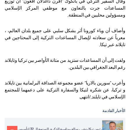
وقال السفير التركي في بانكوك "أفرن داغدلان أقغون" أن توزيع
المساعدات جرت بالتعاون مع موظفي المركز الإسلامي
ومسؤولين محليين في المنطقة
.
وأضاف أن وباء كورونا أثر بشكل سلبي على جميع بلدان العالم، ،
معرباً عن سعادته لإيصال المساعدات التركية إلى المحتاجين في
تايلاند عبر تيكا
.
ولفت إلى أن المساعدات ستزيد من متانة الأواصر بين تركيا وتايلاند
رغم البعد الجغرافي بين البلدين
.
وأعرب "سورين بالاريا" عضو مجموعة الصداقة البرلمانية بين تايلاند
و تركيا، عن شكره لتيكا والسفارة التركية على دعمهما للمجتمع
الإسلامي في تايلند.
/
انتهى
الأخبار القادمة
رئيس تيكا ينشر رسالة بمناسبة الذكرى السنوية الـ 32 لتأسيس