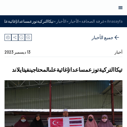
»
»
»
»
Anasayfa
غرفة الصحافة
الأخبار
الأخبار
تيكاالتركيةتوزعمساعداتإغاثيةعلىالمح
جميع الأخبار
أخبار
13 ديسمبر 2023
تيكاالتركيةتوزعمساعداتإغاثيةعلىالمحتاجينفيتايلاند