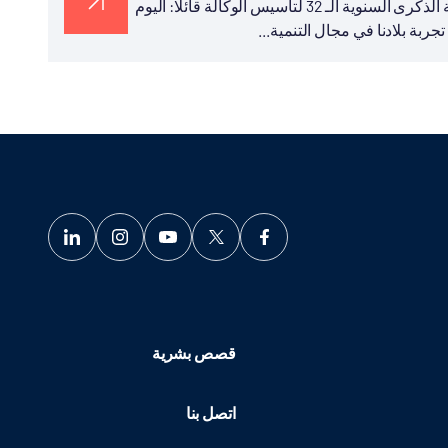
نشر رئيس تيكا التركية السيد سركان قايالار في تغريدة له بمناسبة الذكرى السنوية الـ 32 لتأسيس الوكالة قائلا: اليوم
قصص بشرية
اتصل بنا