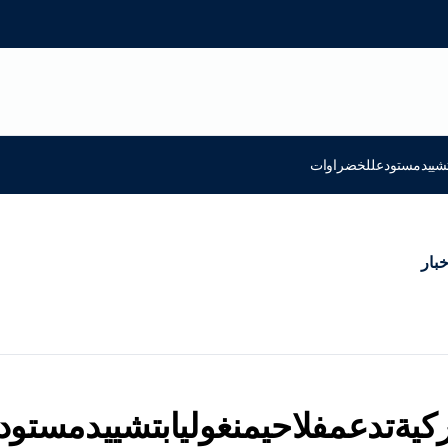
ابتشييدمستودعللخضراوات
خبار
تركيةتدعمفلاحيمنغوليابتشييدمست