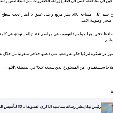
احين في محافظة خنتي في قطاع زراعة الخضروات مثل البطاطس والبصل
وأن المستودع شيد على مساحة 0
صحي وطويلة الامد
.
حافظ خنتي، هرلنجولوم غانتومور، في مراسم افتتاح المستودع، في كل
وات
.
ور عن شكره لتركيا حكومة وشعبا على دعمها فلاحي منغوليا من خلال تشي
ة
رئيس تيكا ينشر رسالة بمناسبة الذكرى السنوية الـ 32 لتأسيس الوكالة