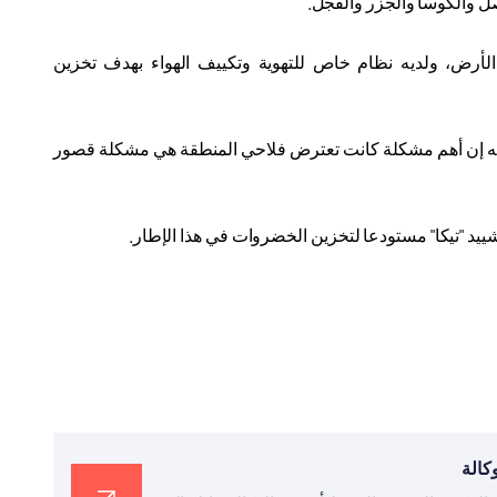
 والكوسا والجزر والفجل
.
30 متر مربع وعلى عمق 5 أمتار تحت سطح الأرض، ولديه نظام خاص للتهوية وتكييف الهواء بهدف تخزين
مته إن أهم مشكلة كانت تعترض فلاحي المنطقة هي مشكلة قصور
يد "تيكا" مستودعا لتخزين الخضروات في هذا الإطار
.