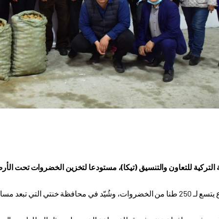
ة التركية للتعاون والتنسيق (تيكا)، مستودعا لتخزين الخضروات تحت ا
لتي تبعد مسافة 338 كم عن العاصمة أولان باتور