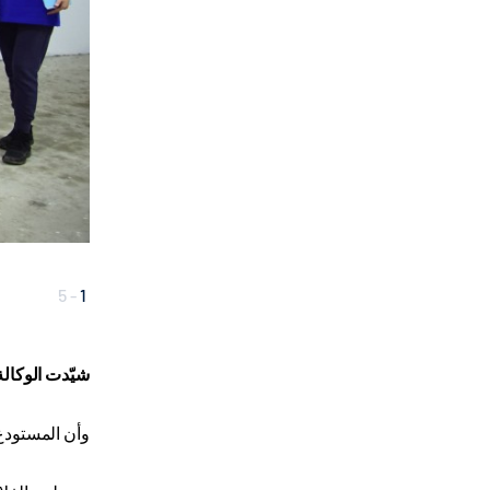
5
-
1
شيّدت الوكال
وأن المستودع يتسع لـ 250 طنا من الخضروات، وشُيّد في محافظة خنتي ا