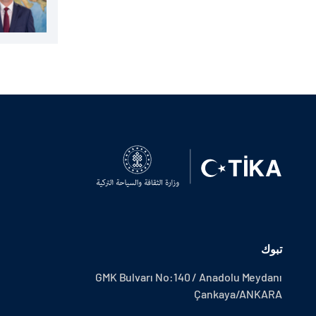
تبوك
GMK Bulvarı No:140 / Anadolu Meydanı
Çankaya/ANKARA