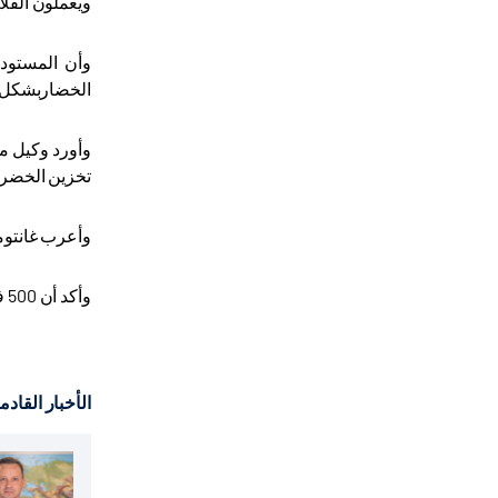
ويعملون الفل
الخضاربشكل 
وأورد وكيل م
تخزين الخضر
وأعرب غانتوم
وأكد أن 500 فلاحا سيستفيدون من المستودع الذي شيدته "تيكا" في المنطقة./انتهى
الأخبار القادم