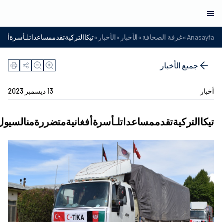
»
»
»
»
Anasayfa
غرفة الصحافة
الأخبار
الأخبار
تيكاالتركيةتقدممساعداتلـأسرةأفغ
جميع الأخبار
أخبار
13 ديسمبر 2023
تيكاالتركيةتقدممساعداتلـأسرةأفغانيةمتضررةمنالسيول