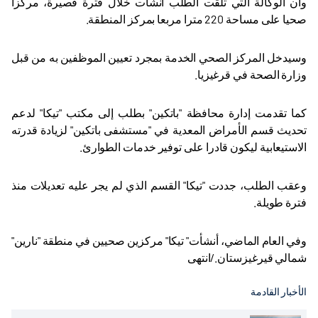
وأن الوكالة التي تلقت الطلب أنشأت خلال فترة قصيرة، مركزا
صحيا على مساحة 220 مترا مربعا بمركز المنطقة
.
وسيدخل المركز الصحي الخدمة بمجرد تعيين الموظفين به من قبل
وزارة الصحة في قرغيزيا
.
كما تقدمت إدارة محافظة "باتكين" بطلب إلى مكتب "تيكا" لدعم
تحديث قسم الأمراض المعدية في "مستشفى باتكين" لزيادة قدرته
الاستيعابية ليكون قادرا على توفير خدمات الطوارئ
.
وعقب الطلب، جددت "تيكا" القسم الذي لم يجر عليه تعديلات منذ
فترة طويلة
.
وفي العام الماضي، أنشأت" تيكا" مركزين صحيين في منطقة "نارين"
شمالي قيرغيزستان./انتهى
الأخبار القادمة