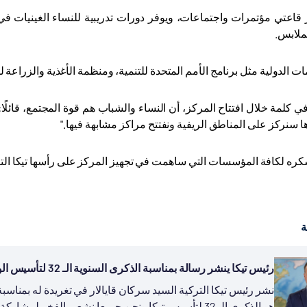
قاعتي مؤتمرات واجتماعات، ويوفر دورات تدريبية للنساء الغينيات ف
لملابس
.
ت الدولية مثل برنامج الأمم المتحدة للتنمية، ومنظمة الأغذية والزراعة ل
ا سنركز على المناطق الريفية ونفتتح مراكز مشابهة فيها
".
ه لكافة المؤسسات التي ساهمت في تجهيز المركز على رأسها تيكا التر
ة
رئيس تيكا ينشر رسالة بمناسبة الذكرى السنوية الـ 32 لتأسيس الوكالة
هو الذكرى الـ 32 لتأسيس تيكا ونحن جميعا نشعر بالفخر لمشاركة تجربة بلادنا في مجال التنمية...