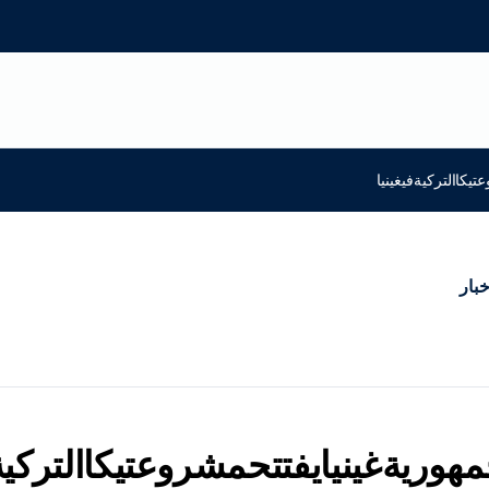
يكاالتركيةفيغينيا
خبار
هوريةغينيايفتتحمشروعتيكاالتركيةف