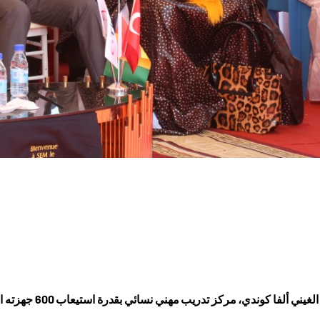
كوندي، مركز تدريب مهني نسائي بقدرة استيعاب 600 جهزته الوكالة التركية للتعاون والتنسيق "تيكا" في العاصمة "كوناكري