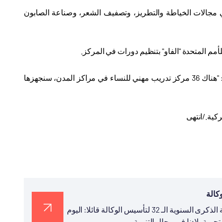
ي مجالات الخياطة والتطريز، وتصفيف الشعر، وصناعة الصابون
لأمم المتحدة "الفاو" بتنظيم دورات في المركز
.
وذكر كوندي في كلمة خلال افتتاح المركز، أن النساء والشباب هم قوة المجتمع، قائلًا: "هناك 36 مركز تدريب مهني للنساء في مراكز المدن، سنجهزها
كية./انتهى
نشر رئيس تيكا التركية السيد سركان قايالار في تغريدة له بمناسبة الذكرى السنوية الـ 32 لتأسيس الوكالة قائلا: اليوم