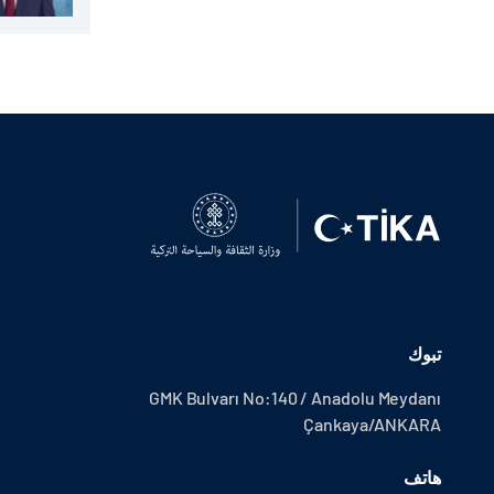
تبوك
GMK Bulvarı No:140 / Anadolu Meydanı
Çankaya/ANKARA
هاتف