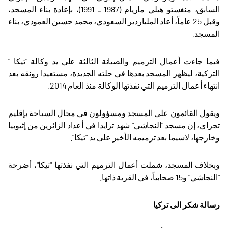
السابق، منغستو هيلي ماريام (1987 ـ 1991)، بإعادة بناء المسجد،
وقبل 25 عاماً، أعاد الملياردير السعودي، محمد حسين العمودي، بناء
المسجد
.
فيما جاءت أعمال الترميم والصيانة الثالثة علي يد وكالة "تيكا "
التركية، ليظهر المسجد بعدها في حلته الجديدة، مستعيدا رونقه بعد
انتهاء أعمال الترميم التي نفذتها الوكالة منذ العام 2014
.
ويقول القائمون على المسجد ومسؤولون في مجال السياحة بإقليم
تجراي، إن مسجد "النجاشي" شهد تزايدا في أعداد الزائرين من إثيوبيا
وخارجها، لاسيما بعد ترميمه الأخير على يد "تيكا".
وبخلاف المسجد، شملت أعمال الترميم التي نفذتها "تيكا"، أضرحة
"النجاشي" و15 صحابياً، في القرية ذاتها.
رسالة شكر الى تركيا