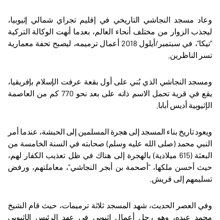
وعاد مسجد النجاشي التاريخي في إقليم تجراي شمالي إثيوبيا،
ليجذب الزوار من مختلف أنحاء العالم، بعدما أنهت الوكالة التركية
"تيكا"، في سبتمبر/أيلول 2018 أعمال ترميمه، ليصبح تحفة معمارية
تسر الناظرين
.
ومسجد النجاشي الذي بُني على أول بقعة عرفت الإسلام بإفريقيا،
يقع في قرية تحمل الاسم ذاته على بعد نحو 770 كم من العاصمة
الإثيوبية أديس أبابا
.
ويعود تاريخ بناء المسجد إلى هجرة المسلمين إلى الحبشة، عندما أمر
النبي محمد (صلى الله عليه وسلم) صحابته في السنة الخامسة من
البعثة (615 ميلادية) بالهجرة إلى هناك في ظل تعذيب الكفار لهم،
حيث أحسن ملكها، "أصحمة بن أبجر النجاشي"، معاملتهم، ورفض
تسليمهم إلى قريش
.
وفي العصر الحديث، شهد المسجد ثلاثة ترميمات، حيث قام الشيخ
محمد عبده، وهو رجل أعمال إثيوبي في عهد الرئيس الإثيوبي