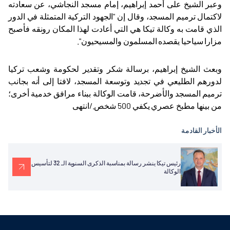
وعبر الشيخ على أحمد إبراهيم، إمام مسجد النجاشي، عن سعادته
لاكتمال ترميم المسجد، وقال إن "الجهود التركية المتمثلة في الدور
الذي قامت به وكالة تيكا هي التي أعادت لهذا المكان رونقه فأصبح
مزارا سياحيا يقصده المسلمون والمسيحيون".
وبعث الشيخ إبراهيم، برسالة شكر وتقدير لحكومة وشعب تركيا
لدورهم الطليعي في تجديد وتوسعة المسجد، لافتا إلى أنه بجانب
ترميم المسجد والأضرحة، قامت الوكالة ببناء مرافق خدمية أخرى؛
من بينها مطبخ عصري يكفي 500 شخص./انتهى
الأخبار القادمة
رئيس تيكا ينشر رسالة بمناسبة الذكرى السنوية الـ 32 لتأسيس
الوكالة