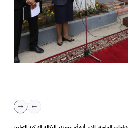
ياجات الخاصة، الذي أنشأته وجهزته الوكالة التركية للتعاون