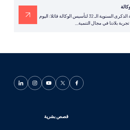
نشر رئيس تيكا التركية السيد سركان قايالار في تغريدة له بمناسبة الذكرى السنوية الـ 32 لتأسيس الوكالة قائلا: اليوم
قصص بشرية