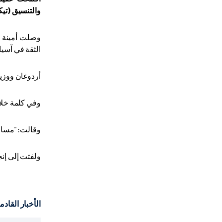
والتنسيق (تيك
وصلت أمينة أ
الثقة في آسيا"
أردوغان ووزير
وفي كلمة خلال
وقالت: "مساعد
ولفتت إلى إنجاز "تيكا" أكثر من 300 مشروعا في مجا
الأخبار القادم