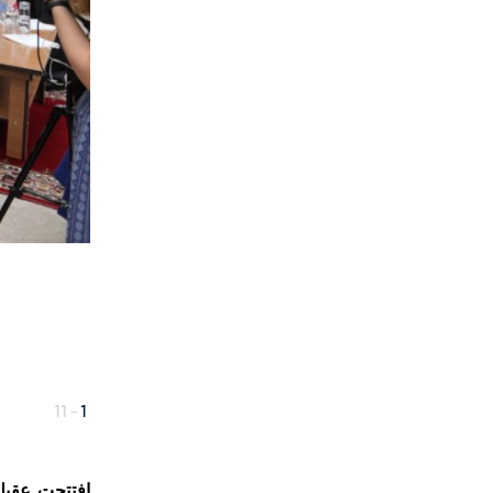
11
-
1
افتتحت عقيلة