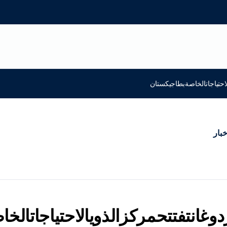
لاحتياجاتالخاصةبطاجيكستان
خبار
ردوغانتفتتحمركزالذويالاحتياجاتال