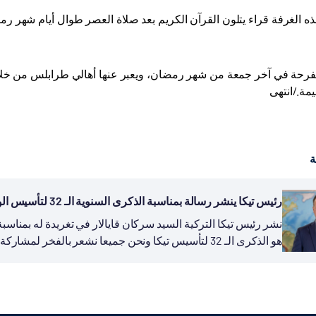
 الغرفة قراء يتلون القرآن الكريم بعد صلاة العصر طوال أيام شهر رم
الفرحة في آخر جمعة من شهر رمضان، ويعبر عنها أهالي طرابلس من خلال 
يمة./انتهى
ة
رئيس تيكا ينشر رسالة بمناسبة الذكرى السنوية الـ 32 لتأسيس الوكالة
هو الذكرى الـ 32 لتأسيس تيكا ونحن جميعا نشعر بالفخر لمشاركة تجربة بلادنا في مجال التنمية...