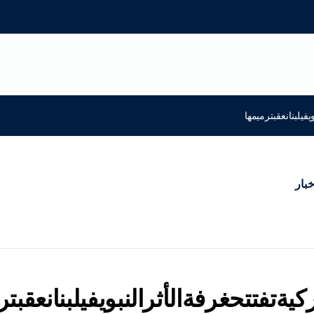
يفيلبنانعقبترميمها
خبار
ركيةتفتتحغرفةالأثرالنبويفيلبنانعقبت