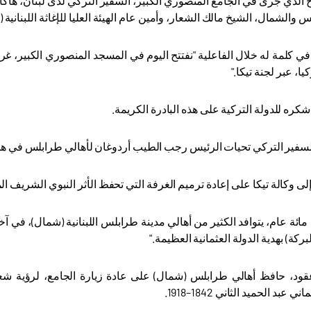
ح الذي جرى في الجامع المنصوري الكبير، السفير التركي لدى لبنان، هاك
والشمال، الشيخ مالك الشعار، وأمين عام الهيئة العليا للإغاثة اللبنانية 
في كلمة له خلال الفاعلية "نفتتح اليوم في المسجد المنصوري الكبير، غر
يا، عبر لجنة تيكا
".
شكره للدولة التركية على هذه البادرة الكريمة
.
لسفير التركي تحيات الرئيس رجب الطيب أردوغان لأهالي طرابلس في هذا
ى وكالة تيكا على إعادة ترميم الغرفة التي تحفظ الأثر النبوي الشريف 
مائة عام، يتوافد الكثير من أهالي مدينة طرابلس اللبنانية (شمال)، في
لبركة) بهدية الدولة العثمانية العظيمة
".
ود، حافظ أهالي طرابلس (شمال) على عادة زيارة الجامع، لرؤية شعر
ي عبد الحميد الثاني 1842
–
1918.