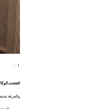
4
-
1
افتتحت الوكال
والغرفة تحتضن