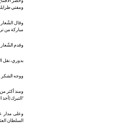
وحضر الافتتا
ومفتي طرابلس 
وقال الشّعار 
مباركة من ترك
وقدم الشّعار 
بدوري، نقل ا
ووجه الشكر إل
ومنذ أكثر من 
"التبرك (أخذ ا
وعلى مدار عق
السلطان العثمان