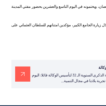
ضان، ويختمونه في اليوم التاسع والعشرين بحضور مفتي المدينة
زيارة الجامع الكبير، مؤكدين امتنانهم للسلطان العثماني على
نشر رئيس تيكا التركية السيد سركان قايالار في تغريدة له بمناسبة الذكرى السنوية الـ 32 لتأسيس الوكالة قائلا: اليوم