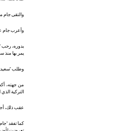
والتقى جام م
وأعرب جام عن 
بدوره، رحب "س
يمر بها منذ س
وطلب "سعيد" د
من جهته، أكد
التركية الذي 
عقب ذلك، أجرى
كما تفقد "جام
تعرضت لأضرار 