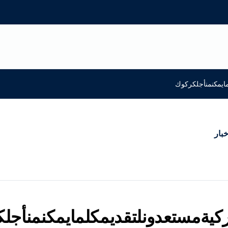
مايمكنمنأجلكركوك
خبار
تركيةمستعدونلتقديمكلمايمكنمنأجل