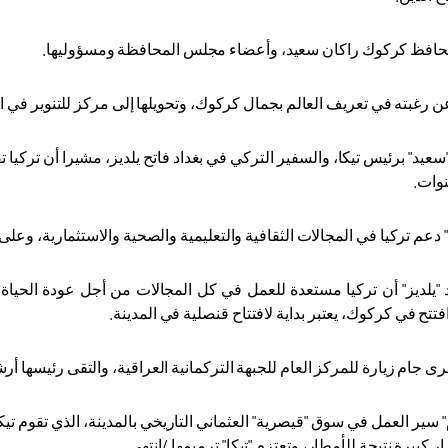
حافظ كركوك راكان سعيد، وأعضاء مجلس المحافظة ومسؤوليها
.
رغبته في تعريف العالم بجمال كركوك، وتحويلها إلى مركز للتنوير في المج
عيد" برئيس تيكا، والسفير التركي في بغداد فاتح يلديز، مشيرا أن تركيا 
نوات
.
عم تركيا في المجالات الثقافية والتعليمية والصحية والاستثمارية، وعل
 "يلديز" أن تركيا مستعدة للعمل في كل المجالات من أجل عودة الحياة
افتتح في كركوك، يعتبر بداية لافتتاح قنصلية في المدينة
.
 جام زيارة للمركز العام للجبهة التركمانية العراقية، والتقى رئيسها أ
" سير العمل في سوق "قيصرية" العثماني التاريخي بالمدينة، الذي تقوم تيكا
كبيرة نتيجة للأمطار، وتعتزم "تيكا" ترميمها./انتهى