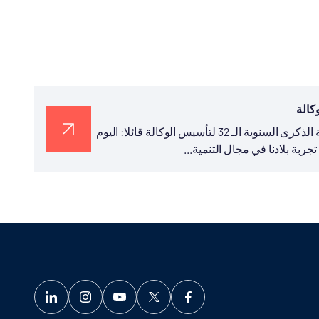
نشر رئيس تيكا التركية السيد سركان قايالار في تغريدة له بمناسبة الذكرى السنوية الـ 32 لتأسيس الوكالة قائلا: اليوم