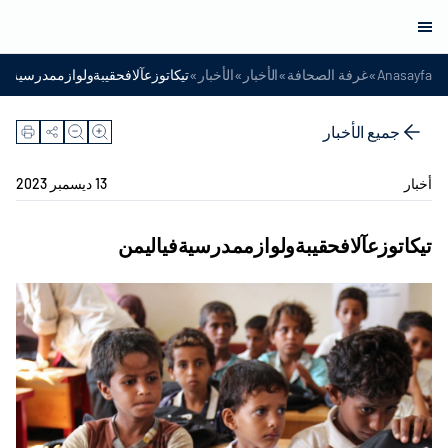
»
»
»
»
Anasayfa
غرفة الصحافة
الأخبار
الأخبار
تيكاتوزعآلافحقيبةولوازممدرسيةفيا
جميع الأخبار
أخبار
13 ديسمبر 2023
تيكاتوزعآلافحقيبةولوازممدرسيةفياليمن