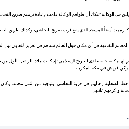
لوكالة "تيكا"، أن طواقم الوكالة قامت بإعادة ترميم ضريح النجاشي و15 صحابيا بقرية النجاشي بشكل مطابق
يكا رممت أيضاً المسجد الذي يقع قرب ضريح النجاشي، وكذلك طريق الصح
 المعالم الثقافية في أي مكان حول العالم تساهم في تعزيز التعاون بين 
 لها مكانة خاصة لدى التاريخ الإسلامي؛ إذ كانت ملاذا للرعيل الأول من
كي قريش في مكة المكرمة
.
14 قرنا حط الصحابة رحالهم في قرية النجاشي، بتوجيه من النبي محمد، وك
بة وأكرمهم./انتهى
ة