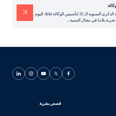
نشر رئيس تيكا التركية السيد سركان قايالار في تغريدة له بمناسبة الذكرى السنوية الـ 32 لتأسيس الوكالة قائلا: اليوم
قصص بشرية