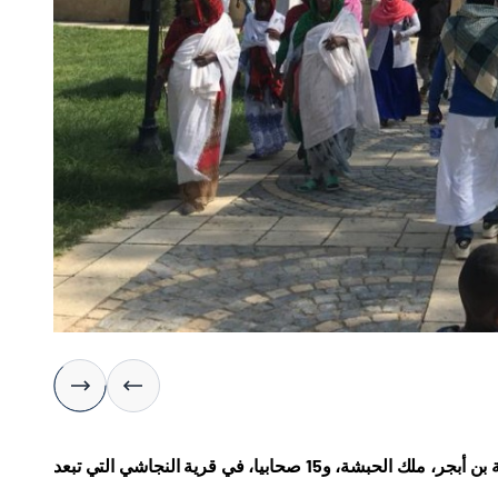
أكملت الوكالة التركية للتعاون والتنسيق (تيكا) ترميم وصيانة أضرحة النجاشي أصحمة بن أبجر، ملك الحبشة، و15 صحابيا، في قرية النجاشي التي تبعد