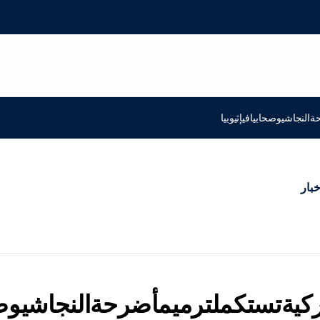
النجاشيوصحابيافيإثيوبيا
خبار
تركيةتستكملترميمأضرحةالنجاشيوصحا