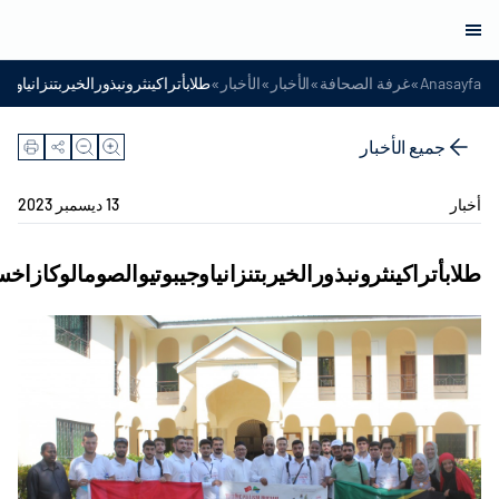
»
»
»
»
Anasayfa
غرفة الصحافة
الأخبار
الأخبار
طلابأتراكينثرونبذورالخيربتنزانياوج
جميع الأخبار
أخبار
13 ديسمبر 2023
طلابأتراكينثرونبذورالخيربتنزانياوجيبوتيوالصومالوكازاخ