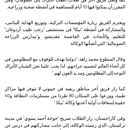
المقرر أن يمكثوا فيها 10 أيام للمساهمة في أنشطة صحية وزراعية
.
ويعتزم الفريق زيارة المؤسسات التركية، وتوزيع الهداية لليتامى،
والمشاركة في أنشطة "تيكا" في مستشفى "رجب طيب أردوغان"
للتعليم والأبحاث في العاصمة مقديشو، و"مدارس الزراعة
الصومالية" التي أنشأتها الوكالة
.
وقال المتطوع محمد زاهد: "دولتنا تهدف للوقوف مع المظلومين في
كل أنحاء العالم لتضميد جراحهم، لذا يجب علينا نحن الشبان الأتراك
التوجه إلى المظلومين ومد يد العون لهم
".
كما زار فريق آخر مناطق ريفية في جيبوتي لا تتوفر فيها مراكز
طبية، ووزعوا على السكان 80 طردا من مستلزمات النظافة و40
حقيبة إسعافات أولية أعدتها وكالة "تيكا
".
وفي كازاخستان، زار الطلاب ضريح "خوجة أحمد يسوي" في مدينة
تركستان، الذي رممته الوكالة، إلى جانب مشاركتهم في درس عن