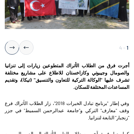
4
-
1
أجرت فرق من الطلاب الأتراك المتطوعين زيارات إلى تنزانيا
والصومال وجيبوتي وكازاخستان للاطلاع على مشاريع مختلفة
تشرف عليها "الوكالة التركية للتعاون والتنسيق" (تيكا)، وتقديم
المساعدات المختلفة للسكان
.
وفي إطار "برنامج تبادل الخبرات 2018"، زار الطلاب الأتراك فرع
وقف "معارف" التركي و"جامعة عبدالرحمن السميط" في جزر
"زنجبار" التابعة لتنزانيا
.
كما وصل فريق آخر من طلاب الطب الأتراك إلى الصومال، ومن