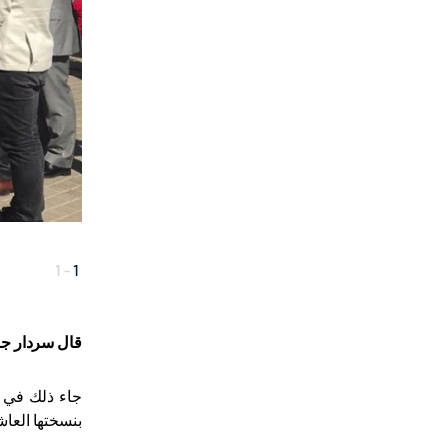
1
-
1
قال سردار جام
جاء ذلك في ت
بنسختها العاش