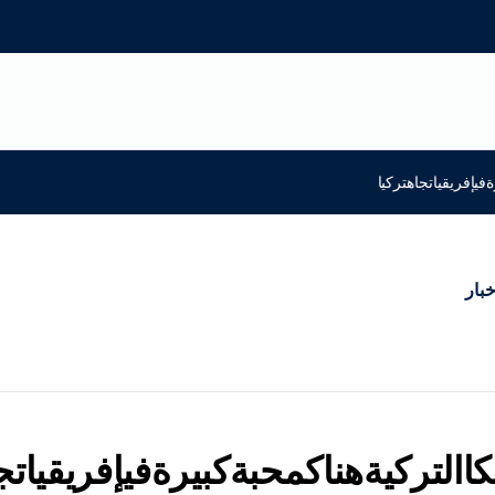
فيإفريقياتجاهتركيا
خبار
االتركيةهناكمحبةكبيرةفيإفريقياتج