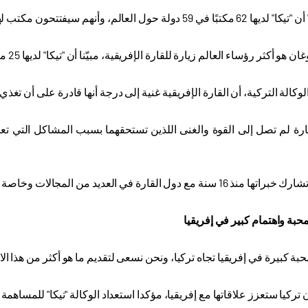
م سيفتتحون مكتب لها في زامبيا، على هامش زيارة أردوغان للقارة السمراء
 أكثر رؤساء العالم زيارة للقارة الإفريقية، مبيّنا أن "تيكا" لديها 25 مكتبا في دول القارة
كالة التركية، أن القارة الإفريقية غنية إلى درجة أنها قادرة على أن تغذي 
قارة لم تصل إلى القوة والغنى اللذين تستحقهما بسبب المشاكل التي تع
قارة في العديد من المجالات وخاصة في الزراعة والصحة والثروة الحيوانية
حبة واهتمام كبير في إفريقيا
حبة كبيرة في إفريقيا تجاه تركيا، ونحن نسعى لتقديم ما هو أكثر من هذا الا
تركيا ستعزز علاقاتها مع إفريقيا، مؤكدا استعداد الوكالة "تيكا" للمساهمة 