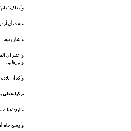
وأضاف "جام" أن "تيكا" لديها 62 مكتبًا في 59 دولة حول العالم، وأنه
ولفت أن أردوغان هو
وأشار رئيس الو
واعتبر أن ال
والإرهاب
.
وأكد أن بلاده تشارك خبراتها منذ 16 سنة مع دول ال
تركيا تحظى بم
وتابع: "هناك م
وأوضح جام أن 