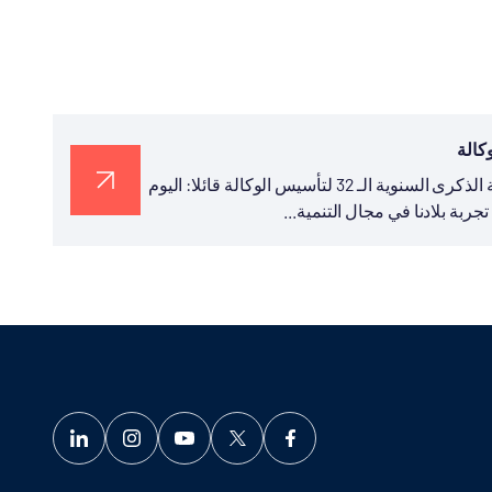
نشر رئيس تيكا التركية السيد سركان قايالار في تغريدة له بمناسبة الذكرى السنوية الـ 32 لتأسيس الوكالة قائلا: اليوم