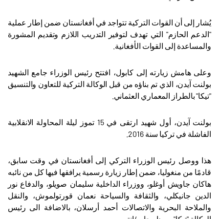
يُشار إلى أن القوات التركية تتواجد في أفغانستان ضمن إطار عملية
"الدعم الحازم" التي تهدف لتوفير التدريب اللازم وتقديم المشورة
والمساعدة إلى القوات الأفغانية
.
وعلى هامش زيارته إلى كابول، افتتح رئيس الوزراء جامع الشهيد
بولنت آيدن، الذي تم بناؤه من قبل الوكالة التركية للتعاون والتنسيق
"تيكا" بالطراز المعماري العثماني.
بولنت آيدن، أول شهيد ارتقى في 15 تموز ليلة المحاولة الانقلابية
الفاشلة في تركيا سنة 2016.
هذا ووصل رئيس الوزراء التركي إلى أفغانستان في وقت سابق،
قادمًا من منغوليا، ضمن إطار زيارة رسمية يرافقها فيها كل من نائبه
هاكان جاويش أوغلو، ووزراء الداخلية سليمان صويلو، والدفاع نور
الدين جانيكلي، والثقافة والسياحة نعمان قورتولموش، والنقل
والملاحة البحرية والاتصالات أحمد أرسلان، بالاضافة الى رئيس
الوكالة "تيكا" سردار جام./انتهى