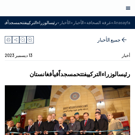
»
»
»
»
Anasayfa
غرفة الصحافة
الأخبار
الأخبار
رئيسالوزراءالتركييفتتحمسجداًفيأفغ
جميع الأخبار
أخبار
13 ديسمبر 2023
رئيسالوزراءالتركييفتتحمسجداًفيأفغانستان