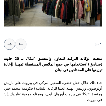
5
-
1
منحت الوكالة التركية للتعاون والتنسيق "تيكا"، بـ 20 حاوية
(صناديق) لاستخدامها في جمع الملابس المستعملة تمهيدا لإعادة
توزيعها على المحتاجين في لبنان
.
جاء ذلك خلال حفل حضره السفير التركي في بيروت علي باريش
أولوصوي، ورئيس الهيئة العليا للإغاثة اللبنانية (حكومية) محمد خير،
ومنسق "تيكا" في بيروت أورهان آيدن، وممثلو جمعية "فابريك إيْد"
في بيروت
.