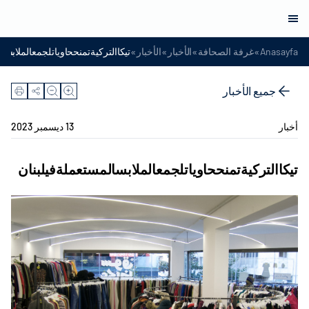
»
»
»
»
Anasayfa
غرفة الصحافة
الأخبار
الأخبار
تيكاالتركيةتمنححاوياتلجمعالملابسا
جميع الأخبار
أخبار
13 ديسمبر 2023
تيكاالتركيةتمنححاوياتلجمعالملابسالمستعملةفيلبنان