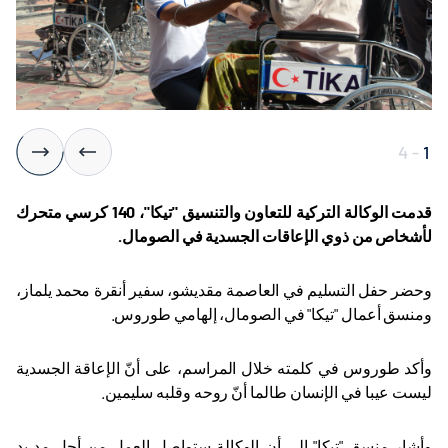
4
-
1
قدمت الوكالة التركية للتعاون والتنسيق "تيكا"، 140 كرسي متحرك
لأشخاص من ذوي الإعاقات الجسدية في الصومال
.
وحضر حفل التسليم في العاصمة مقديشو، سفير أنقرة محمد يلماز،
ومنسق أعمال "تيكا" في الصومال، إلهامي طوروس
.
وأكد طوروس في كلمته خلال المراسم، على أنّ الإعاقة الجسدية
ليست عيبا في الإنسان طالما أنّ روحه وقلبه سليمين
.
وأشار منسق "تيكا" إلى أن الوكالة ستواصل العمل من أجل مد يد