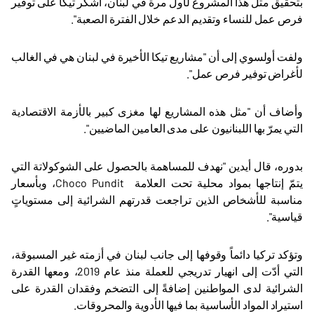
بتحقيق مثل هذا المشروع لأول مرة في لبنان، أشكر تيكا على توفير
فرص عمل للنساء وتقديم الدعم خلال الفترة الصعبة".
ولفت أولسوي إلى أن "مشاريع تيكا الأخيرة في لبنان هي في الغالب
لأغراض توفير فرص عمل".
وأضاف أن "مثل هذه المشاريع لها مغزى كبير بالأزمة الاقتصادية
التي يمرّ بها اللبنانيون على مدى العامين الماضيين".
بدوره، قال أيدين "نهدف للمساهمة بالحصول على الشوكولاتة التي
يتمّ إنتاجها بمواد محلية تحت العلامة
Choco Pundit
، وبأسعار
مناسبة للأشخاص الذين تراجعت قدرتهم الشرائية إلى مستوياتٍ
قياسية".
وتؤكد تركيا دائماً وقوفها إلى جانب لبنان في أزمته غير المسبوقة،
التي أدّت إلى انهيار تدريجي للعملة منذ عام 2019، ومعها القدرة
الشرائية لدى المواطنين إضافةً إلى التضخم وفقدان القدرة على
استيراد المواد الأساسية بما فيها الأدوية والمحروقات
.