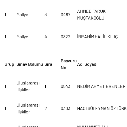
AHMED FARUK
1
Maliye
3
0487
MUŞTAKOĞLU
1
Maliye
4
0322
İBRAHİM HALİL KILIÇ
Başvuru
Grup
Sınav Bölümü
Sıra
Adı Soyadı
No
Uluslararası
1
1
0543
NEDİM AHMET ERENLER
İlişkiler
Uluslararası
1
2
0303
HACI SÜLEYMAN ÖZTÜRK
İlişkiler
Uluslararası
MUHAMMED ALİ