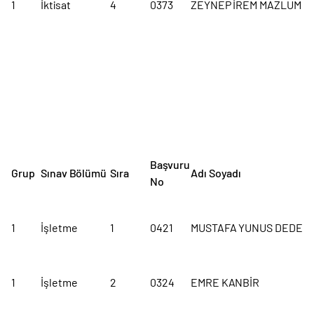
1
İktisat
4
0373
ZEYNEP İREM MAZLUM
Başvuru
Grup
Sınav Bölümü
Sıra
Adı Soyadı
No
1
İşletme
1
0421
MUSTAFA YUNUS DEDE
1
İşletme
2
0324
EMRE KANBİR