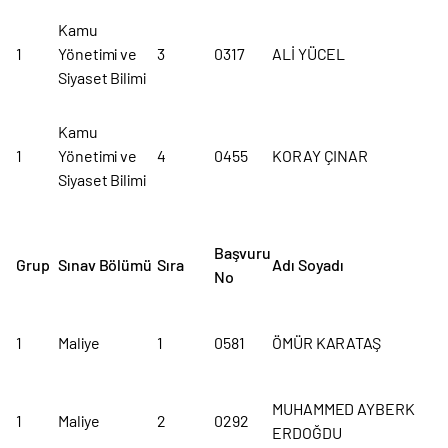
Kamu
1
Yönetimi ve
3
0317
ALİ YÜCEL
Siyaset Bilimi
Kamu
1
Yönetimi ve
4
0455
KORAY ÇINAR
Siyaset Bilimi
Başvuru
Grup
Sınav Bölümü
Sıra
Adı Soyadı
No
1
Maliye
1
0581
ÖMÜR KARATAŞ
MUHAMMED AYBERK
1
Maliye
2
0292
ERDOĞDU