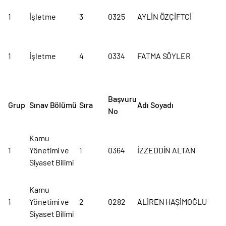
1
İşletme
3
0325
AYLİN ÖZÇİFTCİ
1
İşletme
4
0334
FATMA SÖYLER
Başvuru
Grup
Sınav Bölümü
Sıra
Adı Soyadı
No
Kamu
1
Yönetimi ve
1
0364
İZZEDDİN ALTAN
Siyaset Bilimi
Kamu
1
Yönetimi ve
2
0282
ALİREN HAŞİMOĞLU
Siyaset Bilimi