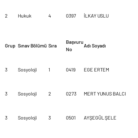
2
Hukuk
4
0397
İLKAY USLU
Başvuru
Grup
Sınav Bölümü
Sıra
Adı Soyadı
No
3
Sosyoloji
1
0419
EGE ERTEM
3
Sosyoloji
2
0273
MERT YUNUS BALCI
3
Sosyoloji
3
0501
AYŞEGÜL ŞELE