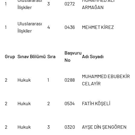
1
3
0272
İlişkiler
ARMAĞAN
Uluslararası
1
4
0436
MEHMET KİREZ
İlişkiler
Başvuru
Grup
Sınav Bölümü
Sıra
Adı Soyadı
No
MUHAMMED EBUBEKİR
2
Hukuk
1
0288
CELAYİR
2
Hukuk
2
0534
FATİH KÖŞELİ
2
Hukuk
3
0320
AYŞE DİN ŞENGÖREN