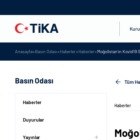
Kur
»
»
»
»
Anasayfa
Basın Odası
Haberler
Haberler
Moğolistan’ın Kovid19 S
Basın Odası
Tüm Ha
Haberler
Haberler
Duyurular
Moğol
Yayınlar