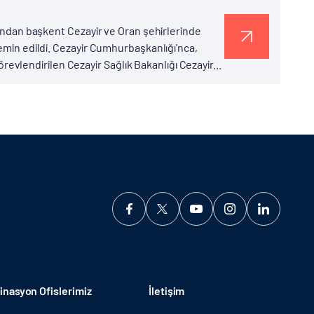
afından başkent Cezayir ve Oran şehirlerinde
temin edildi. Cezayir Cumhurbaşkanlığı'nca,
lendirilen Cezayir Sağlık Bakanlığı Cezayir...
nasyon Ofislerimiz
İletişim