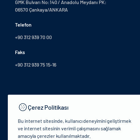
GMK Bulvarı No:140 / Anadolu Meydanı PK:
06570 Çankaya/ANKARA
Telefon
+90 312 939 70 00
Faks
+90 312 939 75 15-16
Çerez Politikası
Bu internet sitesinde, kullanıcı deneyimini geliştirmek
ve internet sitesinin verimli çalışmasını sağlamak
amacıyla çerezler kullanılmaktadır.