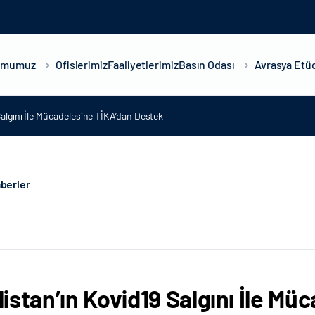
umumuz
Ofislerimiz
Faaliyetlerimiz
Basın Odası
Avrasya Etüd
algını İle Mücadelesine TİKA’dan Destek
berler
istan’ın Kovid19 Salgını İle Mü