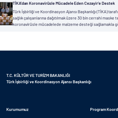
​TİKA’dan Koronavirüsle Mücadele Eden Cezayir’e Destek
Türk İşbirliği ve Koordinasyon Ajansı Başkanlığı (TİKA) tar
sağlık çalışanlarına dağıtılmak üzere 30 bin cerrahi maske 
koronavirüsle mücadelede malzeme desteği sağlamakla görev
T.C. KÜLTÜR VE TURİZM BAKANLIĞI
Türk İşbirliği ve Koordinasyon Ajansı Başkanlığı
Kurumumuz
Program Koordi