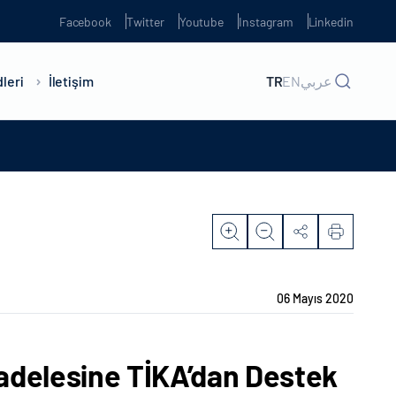
Facebook
Twitter
Youtube
Instagram
Linkedin
leri
İletişim
TR
EN
عربي
06 Mayıs 2020
cadelesine TİKA’dan Destek