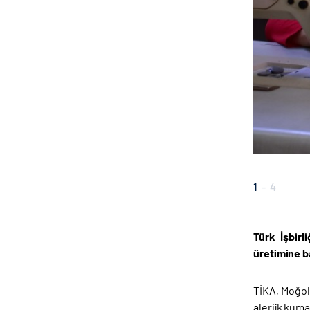
1
-
4
Türk İşbir
üretimine b
TİKA, Moğoli
alerjik kum