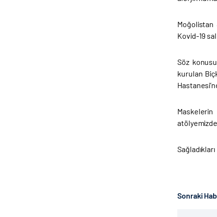
Moğolistan 
Kovid-19 sal
Söz konusu 
kurulan Biç
Hastanesi’nd
Maskelerin 
atölyemizde
Sağladıkları
Sonraki Ha