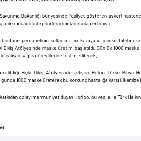
Savunma Bakanlığı bünyesinde faaliyet gösteren askeri hastane
gını ile mücadelede pandemi hastanesi ilan edilmişti.
hastane personelinin kullanımı için koruyucu maske talebi üze
ki Dikiş Atölyesinde maske üretimi başlatıldı. Günlük 1000 mask
e çalışan sağlık görevlilerine teslim edilecek.
üretildiği Biçki Dikiş Atölyesinde çalışan Hoton Türkü Binya H
 günde 1000 maske üreterek bu korkunç hastalığa karşı ülkemize ka
 katkıdan dolayı memnuniyet duyan Horloo, bu vesile ile Türk Halkına
ber