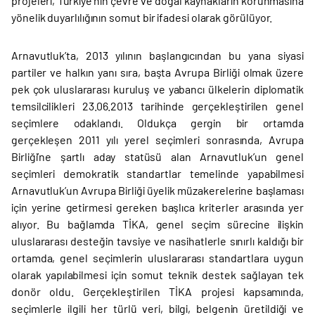
projeleri, Türkiye’nin çevre ve doğal kaynakların korunmasına
yönelik duyarlılığının somut bir ifadesi olarak görülüyor.
Arnavutluk’ta, 2013 yılının başlangıcından bu yana siyasi
partiler ve halkın yanı sıra, başta Avrupa Birliği olmak üzere
pek çok uluslararası kuruluş ve yabancı ülkelerin diplomatik
temsilcilikleri 23.06.2013 tarihinde gerçekleştirilen genel
seçimlere odaklandı. Oldukça gergin bir ortamda
gerçekleşen 2011 yılı yerel seçimleri sonrasında, Avrupa
Birliği’ne şartlı aday statüsü alan Arnavutluk’un genel
seçimleri demokratik standartlar temelinde yapabilmesi
Arnavutluk’un Avrupa Birliği üyelik müzakerelerine başlaması
için yerine getirmesi gereken başlıca kriterler arasında yer
alıyor. Bu bağlamda TİKA, genel seçim sürecine ilişkin
uluslararası desteğin tavsiye ve nasihatlerle sınırlı kaldığı bir
ortamda, genel seçimlerin uluslararası standartlara uygun
olarak yapılabilmesi için somut teknik destek sağlayan tek
donör oldu. Gerçekleştirilen TİKA projesi kapsamında,
seçimlerle ilgili her türlü veri, bilgi, belgenin üretildiği ve