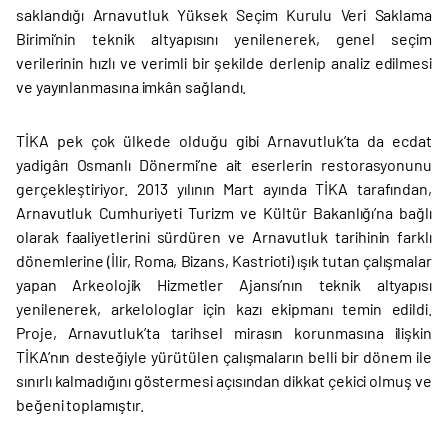
saklandığı Arnavutluk Yüksek Seçim Kurulu Veri Saklama
Birimi’nin teknik altyapısını yenilenerek, genel seçim
verilerinin hızlı ve verimli bir şekilde derlenip analiz edilmesi
ve yayınlanmasına imkân sağlandı.
TİKA pek çok ülkede olduğu gibi Arnavutluk’ta da ecdat
yadigârı Osmanlı Dönermi’ne ait eserlerin restorasyonunu
gerçekleştiriyor. 2013 yılının Mart ayında TİKA tarafından,
Arnavutluk Cumhuriyeti Turizm ve Kültür Bakanlığı’na bağlı
olarak faaliyetlerini sürdüren ve Arnavutluk tarihinin farklı
dönemlerine (İlir, Roma, Bizans, Kastrioti) ışık tutan çalışmalar
yapan Arkeolojik Hizmetler Ajansı’nın teknik altyapısı
yenilenerek, arkelologlar için kazı ekipmanı temin edildi.
Proje, Arnavutluk’ta tarihsel mirasın korunmasına ilişkin
TİKA’nın desteğiyle yürütülen çalışmaların belli bir dönem ile
sınırlı kalmadığını göstermesi açısından dikkat çekici olmuş ve
beğeni toplamıştır.