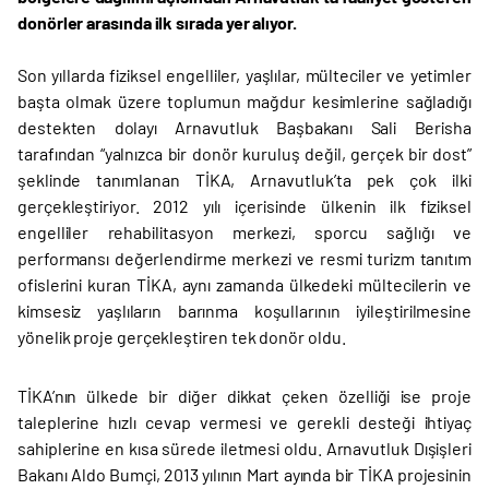
donörler arasında ilk sırada yer alıyor.
Son yıllarda fiziksel engelliler, yaşlılar, mülteciler ve yetimler
başta olmak üzere toplumun mağdur kesimlerine sağladığı
destekten dolayı Arnavutluk Başbakanı Sali Berisha
tarafından “yalnızca bir donör kuruluş değil, gerçek bir dost”
şeklinde tanımlanan TİKA, Arnavutluk’ta pek çok ilki
gerçekleştiriyor. 2012 yılı içerisinde ülkenin ilk fiziksel
engelliler rehabilitasyon merkezi, sporcu sağlığı ve
performansı değerlendirme merkezi ve resmi turizm tanıtım
ofislerini kuran TİKA, aynı zamanda ülkedeki mültecilerin ve
kimsesiz yaşlıların barınma koşullarının iyileştirilmesine
yönelik proje gerçekleştiren tek donör oldu.
TİKA’nın ülkede bir diğer dikkat çeken özelliği ise proje
taleplerine hızlı cevap vermesi ve gerekli desteği ihtiyaç
sahiplerine en kısa sürede iletmesi oldu. Arnavutluk Dışişleri
Bakanı Aldo Bumçi, 2013 yılının Mart ayında bir TİKA projesinin