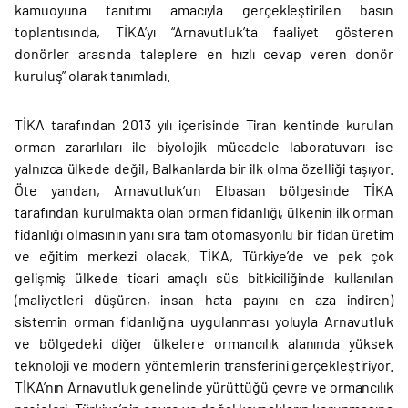
kamuoyuna tanıtımı amacıyla gerçekleştirilen basın
toplantısında, TİKA’yı “Arnavutluk’ta faaliyet gösteren
donörler arasında taleplere en hızlı cevap veren donör
kuruluş” olarak tanımladı.
TİKA tarafından 2013 yılı içerisinde Tiran kentinde kurulan
orman zararlıları ile biyolojik mücadele laboratuvarı ise
yalnızca ülkede değil, Balkanlarda bir ilk olma özelliği taşıyor.
Öte yandan, Arnavutluk’un Elbasan bölgesinde TİKA
tarafından kurulmakta olan orman fidanlığı, ülkenin ilk orman
fidanlığı olmasının yanı sıra tam otomasyonlu bir fidan üretim
ve eğitim merkezi olacak. TİKA, Türkiye’de ve pek çok
gelişmiş ülkede ticari amaçlı süs bitkiciliğinde kullanılan
(maliyetleri düşüren, insan hata payını en aza indiren)
sistemin orman fidanlığına uygulanması yoluyla Arnavutluk
ve bölgedeki diğer ülkelere ormancılık alanında yüksek
teknoloji ve modern yöntemlerin transferini gerçekleştiriyor.
TİKA’nın Arnavutluk genelinde yürüttüğü çevre ve ormancılık