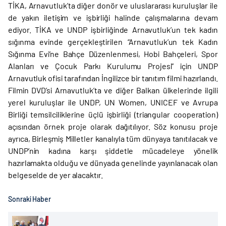
TİKA, Arnavutluk’ta diğer donör ve uluslararası kuruluşlar ile
de yakın iletişim ve işbirliği halinde çalışmalarına devam
ediyor. TİKA ve UNDP işbirliğinde Arnavutluk’un tek kadın
sığınma evinde gerçekleştirilen “Arnavutluk’un tek Kadın
Sığınma Evi’ne Bahçe Düzenlenmesi, Hobi Bahçeleri, Spor
Alanları ve Çocuk Parkı Kurulumu Projesi” için UNDP
Arnavutluk ofisi tarafından İngilizce bir tanıtım filmi hazırlandı.
Filmin DVD’si Arnavutluk’ta ve diğer Balkan ülkelerinde ilgili
yerel kuruluşlar ile UNDP, UN Women, UNICEF ve Avrupa
Birliği temsilciliklerine üçlü işbirliği (triangular cooperation)
açısından örnek proje olarak dağıtılıyor. Söz konusu proje
ayrıca, Birleşmiş Milletler kanalıyla tüm dünyaya tanıtılacak ve
UNDP’nin kadına karşı şiddetle mücadeleye yönelik
hazırlamakta olduğu ve dünyada genelinde yayınlanacak olan
belgeselde de yer alacaktır.
Sonraki Haber