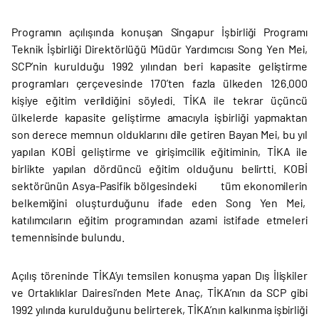
Programın açılışında konuşan Singapur İşbirliği Programı
Teknik İşbirliği Direktörlüğü Müdür Yardımcısı Song Yen Mei,
SCP’nin kurulduğu 1992 yılından beri kapasite geliştirme
programları çerçevesinde 170’ten fazla ülkeden 126.000
kişiye eğitim verildiğini söyledi. TİKA ile tekrar üçüncü
ülkelerde kapasite geliştirme amacıyla işbirliği yapmaktan
son derece memnun olduklarını dile getiren Bayan Mei, bu yıl
yapılan KOBİ geliştirme ve girişimcilik eğitiminin, TİKA ile
birlikte yapılan dördüncü eğitim olduğunu belirtti. KOBİ
sektörünün Asya-Pasifik bölgesindeki tüm ekonomilerin
belkemiğini oluşturduğunu ifade eden Song Yen Mei,
katılımcıların eğitim programından azami istifade etmeleri
temennisinde bulundu.
Açılış töreninde TİKA’yı temsilen konuşma yapan Dış İlişkiler
ve Ortaklıklar Dairesi’nden Mete Anaç, TİKA’nın da SCP gibi
1992 yılında kurulduğunu belirterek, TİKA’nın kalkınma işbirliği