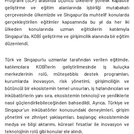
Programı (SCP) arasında üçüncü ülkelere yönelik kapasite
geliştirme ve eğitim alanlarında işbirliği mutabakatı
çerçevesinde ülkemizde ve Singapur’da muhtelif konularda
gerçekleştirilen eğitimler kapsamında bu yıl da her iki
ülkeden konularında uzman eğiticilerin katılımıyla
Singapur’da, KOBİ geliştirme ve girişimcilik alanında bir eğitim
düzenlendi.
Türk ve Singapurlu uzmanlar tarafından verilen eğitimde,
katılımcılara KOBİ’lerin geliştirilmesinde iş kuluçka
merkezlerinin rolü, müteşebbis destek programları,
kurumlarda inovasyon, risk yönetimi, girişimciliğin ve
bütüncül bir ekosistemin temel unsurları, iş hızlandırıcıları ve
inkübatörlerin yanı sıra, ekosistemin teknoloji ve yeniliklerle
nasıl güçlendirilebileceğinden bahsedildi. Ayrıca, Türkiye ve
Singapur’un inkübatörler konusundaki deneyimleri, girişim
yönetimi ve zihniyet yaklaşımları, başlangıç ekosisteminde
medya ve bilgi aktarımı, küresel fırsatlar ile inovasyon ve
teknolojinin rolü gibi konular ele alındı.