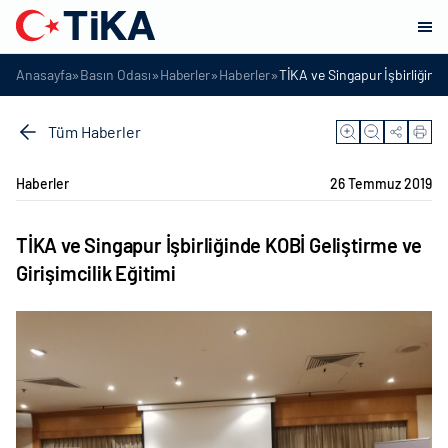
»
»
»
»
Anasayfa
Basın Odası
Haberler
Haberler
TİKA ve Singapur İşbirliğinde
Tüm Haberler
Haberler
26 Temmuz 2019
TİKA ve Singapur İşbirliğinde KOBİ Geliştirme ve
Girişimcilik Eğitimi