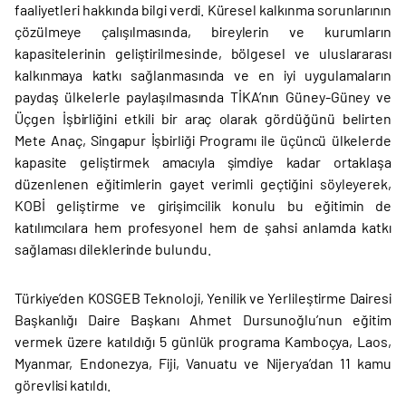
faaliyetleri hakkında bilgi verdi. Küresel kalkınma sorunlarının
çözülmeye çalışılmasında, bireylerin ve kurumların
kapasitelerinin geliştirilmesinde, bölgesel ve uluslararası
kalkınmaya katkı sağlanmasında ve en iyi uygulamaların
paydaş ülkelerle paylaşılmasında TİKA’nın Güney-Güney ve
Üçgen İşbirliğini etkili bir araç olarak gördüğünü belirten
Mete Anaç, Singapur İşbirliği Programı ile üçüncü ülkelerde
kapasite geliştirmek amacıyla şimdiye kadar ortaklaşa
düzenlenen eğitimlerin gayet verimli geçtiğini söyleyerek,
KOBİ geliştirme ve girişimcilik konulu bu eğitimin de
katılımcılara hem profesyonel hem de şahsi anlamda katkı
sağlaması dileklerinde bulundu.
Türkiye’den KOSGEB Teknoloji, Yenilik ve Yerlileştirme Dairesi
Başkanlığı Daire Başkanı Ahmet Dursunoğlu’nun eğitim
vermek üzere katıldığı 5 günlük programa Kamboçya, Laos,
Myanmar, Endonezya, Fiji, Vanuatu ve Nijerya’dan 11 kamu
görevlisi katıldı.